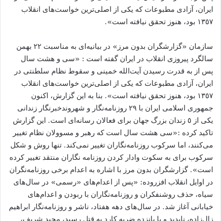
ایران، آزادی مطبوعات که یکی از اصلی‌ترین خواست‌های انقلاب
١٣٥٧ بود، هنوز تحقق نیافته است».
سازمان «گزارشگران بدون مرز» در بيانيه‌اى به مناسبت ٢٢ بهمن
سالگرد پیروزی انقلاب در ايران گفته است : «سی و هشت سال
پس از به قدرت رسیدن آیت‌الله خمینی و سقوط نظام سلطنتی در
ایران، آزادی مطبوعات که یکی از اصلی‌ترین خواست‌های انقلاب
١٣٥٧ بود، هنوز تحقق نیافته است». بنا به اين گزارش، اکنون
جمهوری اسلامی ایران با ٢٩ روزنامه‌نگار و شهروندخبرنگار زندانی
یکی از ٥ زندان بزرگ جهان برای فعالان رسانه‌ای است. اين گزارش
تاكيد كرده :«سی هشت سال است که رهبر و مسوولان نظام تغییر
می‌کنند، اما سرکوب روزنامه‌نگاران تغییر نمی‌کند. تنها روش و شکل
سرکوب برای به سکوت وادار کردن روزنامه نگاران منتقد تغییر کرده
است». گزارشگران بدون مرز با اشاره به اعدام برخى روزنامه‌نگران
در اوايل انقلاب افزروده: «پس از اعدام‌های «رسمی» در سال‌های
سیاه، حذف روشنفکران و روزنامه‌نگاران با ربودن و اعدام‌های
خیابانی آغاز شد. در سال‌های دهه هفتاد، ناشر و روزنامه‌نگار ابراهیم
زال‌زاده، ناپدید و با پانزده ضربه کارد به قتل رسید، مجيد شريف،