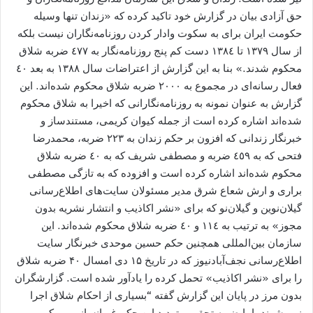
حق آزادى بيان در گزارش خود تاكيد كرده كه «زندان تنها وسیله
حكومت ايران برای به سکوت وادار کردن روزنامه‌نگاران نیست بلكه
از سال ١٣٧٩ تا ١٣٨٤ دست کم پنج روزنامه‌نگار به ٤٧٧ ضربه شلاق
محکوم شدند.» بنا به اين گزارش از اعتراضات سال ١٣٨٨ به بعد ٤٠
فعال رسانه‌ای در مجموع به ٢٠٠٠ ضربه شلاق محکوم شده‌اند. این
گزارش به عنوان نمونه به روزنامه‌نگارانى كه اخيرا به شلاق محكوم
شده‌اند اشاره کرده است از جمله کیوان کریمی، مستندساز و
خبرنگار زندانی که افزون بر حکم زندان به ٢٢٣ ضربه، محمدرضا
فتحی که به ٤٥٩ ضربه و مصطفی شریف که به ٤٠ ضربه شلاق
محکوم شده‌اند اشاره کرده است و افزوده که به تازگی مصطفی
براری و ارش شعاع شرق مدیر مسئولان سایت‌های اطلاع‌رسانی
گیلان‌نوین و گیلان‌نو كه برای «نشر اکاذیب و انتشار نشریه بدون
مجوز» به ترتیب به ١١٤ و ٤٠ ضربه شلاق محکوم شده‌اند. این
سازمان بین‌المللی همچنين حكم حسین موحدی خبرنگار سایت
اطلاع‌رسانی نجف‌آبادنیوز كه در تاریخ ۱۵ دی امسال ۴۰ ضربه شلاق
را برای «نشر اکاذیب» تحمل کرده را یادآور شده است. گزارشگران
بدون مرز در پايان اين گزارش گفته “بسیاری از احکام شلاق اجرا
نمی‌شوند، اما ضربه تحقیر و تهدید این حکم غیرانسانی برپیکر