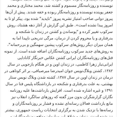
نويسنده و روزنامه‌نگار مسموم و کشته شد، محمد مختاری و محمد
جعفر پوينده نویسنده و روزنامه‌نگار ربوده و خفه شدند. پيش از آن‌ها
پيروز دوانی صاحب امتياز نشريه پيروز “ناپديد” شده بود، پيکر او تا به
امروز پيدا نشده است». طبق اين گزارش از آغاز دهه هشتاد، روش
سرکوب تغيير كرده و “پوساندن و کشتن در زندان با شکنجه و
بدرفتاری و یا محروم کردن از درمان، مرگی تدریجی ناپیدا اما به
همان میزان دیگر روش‌های سرکوب پیشین سهمگین و بی‌رحمانه”،
به روش‌هاى جديد سركوب روزنامه‌نگاران اضافه شده است. از نمونه
قتل‌هاى روزنامه‌نگاران ايرانى کشتن عکاس خبرنگار کانادایی
ایرانی‌تبار زهرا کاظمی، در زندان اوین و در هنگام بازجویی در سال
١٣٨٢، کشتن وبلاگ‌نویس جوان امیدرضا میرصیافی، بر اثر کوتاهی در
درمان در زندان اوین در سال ١٣٨٧، کشته شدن وبلاگ نویس ستار
بهشتی، به علت بدرفتاری و شکنجه در بازداشتگاه پلیس فتا در سال
١٣٩١ و غيره اشاره شده است. افزایش بازداشت‌ها عليه روزنامه
نگاران گزارشگران بدون مرز گفته كه روزهای سالگرد انقلاب نیز
مانع بازداشت فعالان رسانه‌ای نشده و فشار بر روزنامه‌نگاران و
رسانه‌ها با نزدیک شدن به برگزاری انتخابات ریاست جمهوری، بیشتر
نیز شده است. زندان و شلاق اين سازمان مدافع روزنامه‌نگاران و