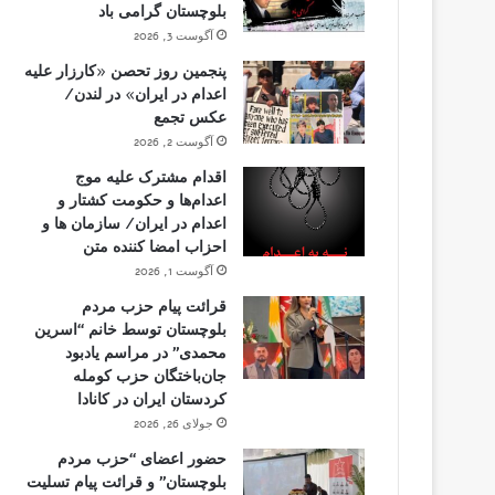
بلوچستان گرامی باد
آگوست 3, 2026
پنجمین روز تحصن «کارزار علیه
اعدام در ایران» در لندن/
عکس تجمع
آگوست 2, 2026
اقدام مشترک علیه موج
اعدام‌ها و حکومت کشتار و
اعدام در ایران/ سازمان ها و
احزاب امضا کننده متن
آگوست 1, 2026
قرائت پیام حزب مردم
بلوچستان توسط خانم “اسرین
محمدی” در مراسم یادبود
جان‌باختگان حزب کومله
کردستان ایران در کانادا
جولای 26, 2026
حضور اعضای “حزب مردم
بلوچستان” و قرائت پیام تسلیت