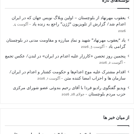
نوشته‌های تازه
یعقوب مهرنهاد از بلوچستان – اولین وبلاگ نویس جهان که در ایران
اعدام شد/ گزارش از تلویزیون “رُژن” راجع به زنده یاد
آگوست 4,
2026
یاد “یعقوب مهرنهاد” شهید و نمادِ مبارزه و مقاومت مدنی در بلوچستان
گرامی باد
آگوست 3, 2026
پنجمین روز تحصن «کارزار علیه اعدام در ایران» در لندن/ عکس تجمع
آگوست 2, 2026
اقدام مشترک علیه موج اعدام‌ها و حکومت کشتار و اعدام در ایران/
سازمان ها و احزاب امضا کننده متن
آگوست 1, 2026
ویدیو گفتگوی رادیو فردا با آقای رحیم بندوئی عضو شورای مرکزی
حزب مردم بلوچستان
جولای 28, 2026
از میان خبر ها