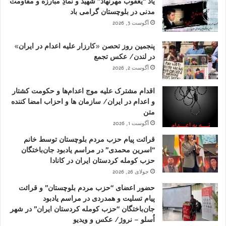
یاد “یعقوب مهرنهاد” شهید و نمادِ مبارزه و مقاومت
مدنی در بلوچستان گرامی باد
آگوست 3, 2026
پنجمین روز تحصن «کارزار علیه اعدام در ایران»
در لندن/ عکس تجمع
آگوست 2, 2026
اقدام مشترک علیه موج اعدام‌ها و حکومت کشتار
و اعدام در ایران/ سازمان ها و احزاب امضا کننده
متن
آگوست 1, 2026
قرائت پیام حزب مردم بلوچستان توسط خانم
“اسرین محمدی” در مراسم یادبود جان‌باختگان
حزب کومله کردستان ایران در کانادا
جولای 26, 2026
حضور اعضای “حزب مردم بلوچستان” و قرائت
پیام تسلیت و همدردی در مراسم یادبود
جان‌باختگان “حزب کومله کردستان ایران” در شهر
اُسلو – نروژ/ عکس و ویدیو