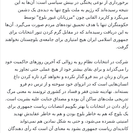
برخورداری از نوعی پختگی در بینش سیاسی است: آن‌ها به این
نتیجه رسیده‌اند که رژیم به ملت بلوچ تنها به دیده‌ی یک دشمن
می‌نگرد و کاربرد القابی چون “مرزبانان غیور بلوچ” توسط
حکومتگران تنها با هدف تحمیق توده‌های مردم صورت می‌گیرد. آن‌ها
به این دریافت رسیده‌اند که در مقابل گرم کردن تنور انتخابات برای
جمهوری اسلامی ایران هیچ امتیازی برای جامعه‌ی بلوچستان نخواهند
گرفت.
شرکت در انتخابات نظامِ رو به زوالی که آخرین روزهای حاکمیت خود
را می‌گذراند و برای بقای بیشتر خود از هیچ عملی حتی تجاوز به
مردان و زنانِ در بند فرو گذار نکرده و نخواهد کرد تازه کردن داغ
انسان‌هایی است که در انزوای خود سوخته و از ترس دم فرو
بسته‌اند. نهادینه شدن فقر و فساد در کشوری ثروتمند به معنی مرگ
تدریجی ملت‌های ساکن آن بوده و مصداق جنایت علیه بشریت است.
رأی دادن در انتخابات یا بهتر بگوییم انتصابات ریاست جمهوری برای
یک بلوچ که هم به خاطر بلوچ بودن و هم به خاطر عقایدش تهدید
امنیتی شمرده می‌شود، و حتی به شکل نمادین هم نمی‌تواند
کاندیدای ریاست جمهوری بشود به معنای آن است که رأی دهندگان