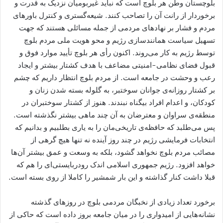
بلوچستان وطن هر بلوچ است که نباید غیربومیان نزدیک به قدرت و
برخوردار از رانت آن را تصاحب کنند. شیعه‌گستری و کنترل باورهای
مردم و فشار بر نهادهای مردمی از جمله مسائلی هستند که جهت
تسهیل سیاست همانندسازی رژیم و محو هویت ملی مردم بلوچ
توسط رژیم به کار می‌روند. اکنون رأی هر بلوچ تأیید موارد فوق و
قبول فضای نظامی-امنیتی مضاعف با هدف کشتار بیشتر و ایجاد
رعب و وحشت در جامعه است. از مردم بلوچ انتظار داریم که چشم
بر کشتار روزانه‌ی جوانان سوختبر، به گلوله بسته شدن زنان و
کودکان، و اعدام افراد بیگناه نبندند. هنوز از کشتار سوختبران در
منطقه‌ی سراوان و معترضان به آن چند ماهی بیشتر نگذشته است.
پس می‌طلبد که حافظه‌ی تاریخی‌مان را به یاری بطلبیم و بدانیم که
انتخابات فرمایشی رژیم در چند روز آینده نه تنها هیچ گرهی از
مصائب مردم بلوچ نخواهد گشود، بلکه به وسعت و عمق بیشتر آن‌‌ها
خواهد افزود. رژیم جمهوری اسلامی اندک رودربایستی‌ای را هم که
قبلا داشت کنار گذاشته و این بار شمشیر را کاملا از روی بسته است.
برخورد تعداد زیادی از نخبگان مردمی بلوچ در روزهای گذشته
نشانه‌هایی از امیدواری را در میان جامعه بروز داده است که حاکی از