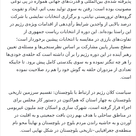
پذیرفته شده‌ی بین‌المللی و قدرت‌های جهانی همواره در پی نوعی
مصونیت بوده است: رفتن به سوی تولید بمب اتم، ایجاد و تقویت
گروه‌های تروریستی نیابتی، و برگزاری انتخابات نمایشی با شرکت
درصد بالایی از واجدین شرایط رأی‌دهی از اقدامات ویژه‌ی رژیم در
این راستا بوده‌اند. این دوره از انتخابات ریاست جمهوری از
تفاوت‌های بارزی در مقایسه با انتخابات پیشین برخوردار است؛
سطح بسیار پایین مشارکت بر اساس نظرسنجی‌ها و مسئله‌ی تعیین
رهبر آینده‌ در این دوره‌ رژیم را بر آن داشته است که حلقه‌ی خودی‌ها
را هر چه تنگتر نموده و به سوی یکدستی کامل پیش برود. تا جاییکه
تعدادی از مزدوران حلقه به گوش خود را هم رد صلاحیت نموده
است.
سیاست کلان رژیم در ارتباط با بلوچستان: تقسیم سرزمین تاریخی
بلوچستان به چهار استان که هم‌اکنون در دستور کار مجلس برای
اجراء قرار گرفته است، شهرک سازی و اسکان چند ملیون غیربومی‌
در مناطق ساحلی با هدف بهم زدن بافت جمعیتی و به اقلیت در
آوردن و به حاشيه راندن مردم بلوچ در بلوچستان و نھايتاً محو نام
منطقه‌ی جغرافیایی-تاریخی بلوچستان در شکل نهایی است.