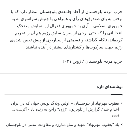
حزب مردم بلوچستان از آحاد جامعه‌ی بلوچستان انتظار دارد که با
نرفتن به پای صندوق‌های رأی و همراهی با جنبش سراسری نه به
جمهوری اسلامی – آری به جمهوری فدرال این نمایش مضحک
انتخاباتی را که حتی برخی از سران سابق رژیم هم آن را تحریم
کرده‌اند، ناکام گذاشته و قسمتی از سناریوی از پیش تعیین شده‌ی
رژیم جهت سرکوب‌ها‌ و کشتارهای بیشتر در آینده نباشند.
حزب مردم بلوچستان / ژوئن ۲۰۲۱
نوشته‌های تازه
یعقوب مهرنهاد از بلوچستان – اولین وبلاگ نویس جهان که در ایران
اعدام شد/ گزارش از تلویزیون “رُژن” راجع به زنده یاد
آگوست 4,
2026
یاد “یعقوب مهرنهاد” شهید و نمادِ مبارزه و مقاومت مدنی در بلوچستان