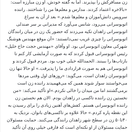
زن مسافرکش را بپذیرند. اما به گفته خودش، او زن مبارزه است:
«بالاخره اعتماد کردند. مدارس و معلم‌ها من را شناختند. راننده
سرویس دانش‌آموزان و معلم‌ها شدم.» بعد از آن به سراغ
اتوبوسرانی می‌رود، شانس می‌آورد که مدیرانی بر سر صندلی
اتوبوسرانی زاهدان تکیه می‌زدند که حضور یک زن در میان رانندگان
اتوبوسرانی را چیزی غریب نمی‌دانستند: «آن موقع مهندس هوشنگ
شهرکی معاون اتوبوسرانی بود. او وآقای «مهندس حجت حاج خلیل»
رئیس اتوبوسرانی قبول کردند که به صورت آزمایشی کار کنم تا
بازتاب‌ها را ببینند. الحمدالله خیلی خوب بود. مردم قبول کردند و
اتوبوسرانی هم به صورت قراردادی ما را پذیرفت.» او حالا تنها زن
اتوبوسران زاهدان است، می‌گوید: «روزهای اول وقتی مردها
می‌خواستند سوار شوند همین که می‌فهمیدند راننده زن است
برمی‌گشتند اما من میدان را خالی نکردم.»او تأکید می‌کند: «من
نخستین زن راننده تاکسی در زاهدان بودم. الان هم نخستین زن
راننده اتوبوسرانی هستم. کفش‌های آهنین زیادی را برای رسیدن به
این نقطه پاره کردم.» حالا علاوه بر تاکسی‌های بانوان، نزدیک به
۴۰تا۵۰ زن در سطح شهر زاهدان رانندگی می‌کنند. حمایت مسئولان
حمایت مسئولان از او نکته‌ای است که فارقی خیلی روی آن تأکید