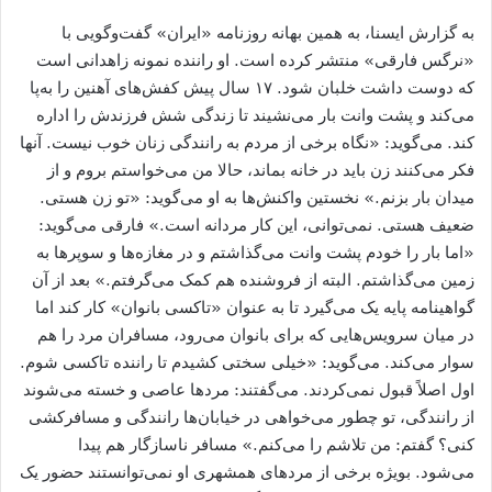
به گزارش ایسنا، به همین بهانه روزنامه «ایران» گفت‌وگویی با
«نرگس فارقی» منتشر کرده است. او راننده نمونه زاهدانی است
که دوست داشت خلبان شود. ۱۷ سال پیش کفش‌های آهنین را به‌پا
می‌کند و پشت وانت بار می‌نشیند تا زندگی شش فرزندش را اداره
کند. می‌گوید: «نگاه برخی از مردم به رانندگی زنان خوب نیست. آنها
فکر می‌کنند زن باید در خانه بماند، حالا من می‌خواستم بروم و از
میدان بار بزنم.» نخستین واکنش‌ها به او می‌گوید: «تو زن هستی.
ضعیف هستی. نمی‌توانی، این کار مردانه است.» فارقی می‌گوید:
«اما بار را خودم پشت وانت می‌گذاشتم و در مغازه‌ها و سوپرها به
زمین می‌گذاشتم. البته از فروشنده هم کمک می‌گرفتم.» بعد از آن
گواهینامه پایه یک می‌گیرد تا به عنوان «تاکسی بانوان» کار کند اما
در میان سرویس‌هایی که برای بانوان می‌رود، مسافران مرد را هم
سوار می‌کند. می‌گوید: «خیلی سختی کشیدم تا راننده تاکسی شوم.
اول اصلاً قبول نمی‌کردند. می‌گفتند: مردها عاصی و خسته می‌شوند
از رانندگی، تو چطور می‌خواهی در خیابان‌ها رانندگی و مسافرکشی
کنی؟ گفتم: من تلاشم را می‌کنم.» مسافر ناسازگار هم پیدا
می‌شود. بویژه برخی از مردهای همشهری او نمی‌توانستند حضور یک