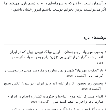
درآسمان است: «الان که نه سرمایه‌ای دارم نه ذهنم یاری می‌کند اما
اگر می‌توانستم درس بخوانم دوست داشتم امروز خلبان باشم.»
نوشته‌های تازه
یعقوب مهرنهاد از بلوچستان – اولین وبلاگ نویس جهان که در ایران
اعدام شد/ گزارش از تلویزیون “رُژن” راجع به زنده یاد
آگوست 4,
2026
یاد “یعقوب مهرنهاد” شهید و نمادِ مبارزه و مقاومت مدنی در بلوچستان
گرامی باد
آگوست 3, 2026
پنجمین روز تحصن «کارزار علیه اعدام در ایران» در لندن/ عکس تجمع
آگوست 2, 2026
اقدام مشترک علیه موج اعدام‌ها و حکومت کشتار و اعدام در ایران/
سازمان ها و احزاب امضا کننده متن
آگوست 1, 2026
ویدیو گفتگوی رادیو فردا با آقای رحیم بندوئی عضو شورای مرکزی