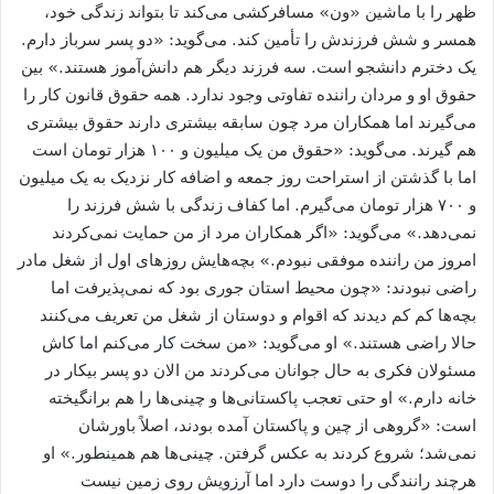
ظهر را با ماشین «ون» مسافرکشی می‌کند تا بتواند زندگی خود،
همسر و شش فرزندش را تأمین کند. می‌گوید: «دو پسر سرباز دارم.
یک دخترم دانشجو است. سه فرزند دیگر هم دانش‌آموز هستند.» بین
حقوق او و مردان راننده تفاوتی وجود ندارد. همه حقوق قانون کار را
می‌گیرند اما همکاران مرد چون سابقه بیشتری دارند حقوق بیشتری
هم گیرند. می‌گوید: «حقوق من یک میلیون و ۱۰۰ هزار تومان است
اما با گذشتن از استراحت روز جمعه و اضافه کار نزدیک به یک میلیون
و ۷۰۰ هزار تومان می‌گیرم. اما کفاف زندگی با شش فرزند را
نمی‌دهد.» می‌گوید: «اگر همکاران مرد از من حمایت نمی‌کردند
امروز من راننده موفقی نبودم.» بچه‌هایش روز‌های اول از شغل مادر
راضی نبودند: «چون محیط استان جوری بود که نمی‌پذیرفت اما
بچه‌ها کم کم دیدند که اقوام و دوستان از شغل من تعریف می‌کنند
حالا راضی هستند.» او می‌گوید: «من سخت کار می‌کنم اما کاش
مسئولان فکری به حال جوانان می‌کردند من الان دو پسر بیکار در
خانه دارم.» او حتی تعجب پاکستانی‌ها و چینی‌ها را هم برانگیخته
است: «گروهی از چین و پاکستان آمده بودند، اصلاً باورشان
نمی‌شد؛ شروع کردند به عکس گرفتن. چینی‌ها هم همینطور.» او
هرچند رانندگی را دوست دارد اما آرزویش روی زمین نیست