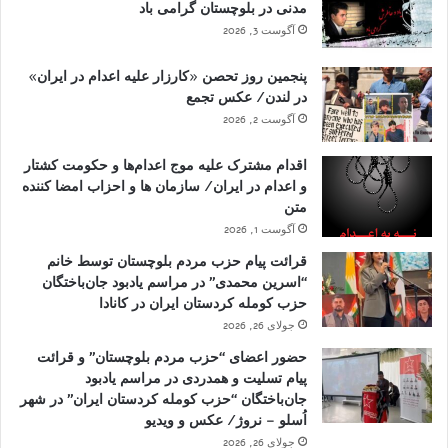
مدنی در بلوچستان گرامی باد
آگوست 3, 2026
پنجمین روز تحصن «کارزار علیه اعدام در ایران»
در لندن/ عکس تجمع
آگوست 2, 2026
اقدام مشترک علیه موج اعدام‌ها و حکومت کشتار
و اعدام در ایران/ سازمان ها و احزاب امضا کننده
متن
آگوست 1, 2026
قرائت پیام حزب مردم بلوچستان توسط خانم
“اسرین محمدی” در مراسم یادبود جان‌باختگان
حزب کومله کردستان ایران در کانادا
جولای 26, 2026
حضور اعضای “حزب مردم بلوچستان” و قرائت
پیام تسلیت و همدردی در مراسم یادبود
جان‌باختگان “حزب کومله کردستان ایران” در شهر
اُسلو – نروژ/ عکس و ویدیو
جولای 26, 2026