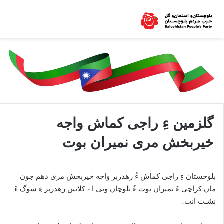
گلزمين ءِ راجی کماش واجه
خيربخش مری نميران بوت
بلوچستان ءِ راجی کماش ءُ رهدربر واجه خيربخش مری دهم جون
ماں کراچی ءَ نميران بوت ءُ بلوچاں وتي اے کلانيں رهدربر ءِ سوگ ءَ
نشـت انت.