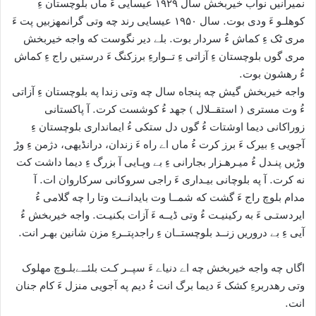
نميرانيں نواب خيربخش سال ۱۹۲۹ عيسايی ءَ ماں بلوچستان ءِ
کوهلـو ءَ ودی بوت. سال ۱۹۵۰ عيسايی رند چه وتی گرانمهزبيں پت ءَ
مری ٹک ءِ کماش ءُ سردار بوت. بلے دير نگوست که واجه خيربخش
مری گوں بلوچستان ءِ آزاتی ءِ تــوارءِ برزکنگ ءَ درستيں راج ءِ کماش
ءُ رهشون بوت.
واجه خيربخش گيش چه پنجاه سال چه وتی زندا په بلوچستان ءِ آزاتی
ءُ وت مستری ( استقــلال ) جهد ءُ کوشست کرت. آ پاکستانی
زوراکانی ديما اوشتات ءُ گوں دل ستکی ءُ ايمانداری بلوچستان ءِ
آجويی ءِ بيرک ءَ برز کرت ءُ ماں اے راه ءَ زندان، درانڈيهی، دژمن ءِ وڑ
وڑيں پنـدل ءُ ميـرهـزار بجارانی ءِ بے وپـايی آ بزرگ ءِ ديما داشت کت
نه کرت. آ په بلوچانی بيـداری ءَ راجی سروکانی سرکاروان ات. آ
مدام بلوچ راج ءَ گشت که شمــا وت بايدانــت وتا را چه گلامی ءُ
ايردستـی ءَ به رکينيـت ءُ وتی ڈيــه ءَ آزات بکنيـت. واجه خيربخش ءُ
آيی ءِ بے دروريں زنــد بلوچستــان ءِ راجدپتــرءِ مزن شانين بهـر انت.
اگاں چه واجه خيربخش چه اے دنياے ءَ سپــر کـت بلئــےبلـوچ مهلوک
وتی رهدربرءِ کشک ءَ ديما برگ انت ءُ ديم په آجويی منزل ءَ کام جنان
انت.