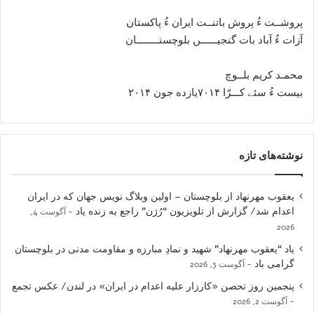
پروشــت ءُ پروش باتنــت ايران ءُ پاکستان
آزات ءُ آباد بات گنجيــــــں بلوچستــــــــان
محمـد کريم بلــوچ
بيست ءُ سئے کـــرّا ۷۰۱۴يازده جون ۲۰۱۴
نوشته‌های تازه
یعقوب مهرنهاد از بلوچستان – اولین وبلاگ نویس جهان که در ایران
اعدام شد/ گزارش از تلویزیون “رُژن” راجع به زنده یاد
آگوست 4,
2026
یاد “یعقوب مهرنهاد” شهید و نمادِ مبارزه و مقاومت مدنی در بلوچستان
گرامی باد
آگوست 3, 2026
پنجمین روز تحصن «کارزار علیه اعدام در ایران» در لندن/ عکس تجمع
آگوست 2, 2026