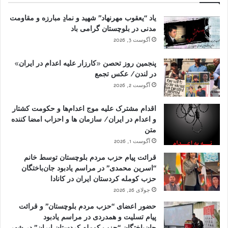
یاد “یعقوب مهرنهاد” شهید و نمادِ مبارزه و مقاومت
مدنی در بلوچستان گرامی باد
آگوست 3, 2026
پنجمین روز تحصن «کارزار علیه اعدام در ایران»
در لندن/ عکس تجمع
آگوست 2, 2026
اقدام مشترک علیه موج اعدام‌ها و حکومت کشتار
و اعدام در ایران/ سازمان ها و احزاب امضا کننده
متن
آگوست 1, 2026
قرائت پیام حزب مردم بلوچستان توسط خانم
“اسرین محمدی” در مراسم یادبود جان‌باختگان
حزب کومله کردستان ایران در کانادا
جولای 26, 2026
حضور اعضای “حزب مردم بلوچستان” و قرائت
پیام تسلیت و همدردی در مراسم یادبود
جان‌باختگان “حزب کومله کردستان ایران” در شهر