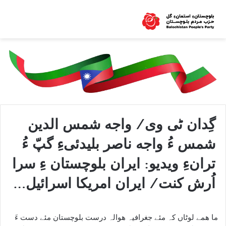
گِدان ٹی وی/ واجه شمس الدین
شمس ءُ واجه ناصر بلیدئیءِ گپّ ءُ
ترانءِ ویدیو: ایران بلوچستان ءِ سرا
اُرش کنت/ ایران امریکا اسرائیل…
ما ھمے لوٹاں کہ مئے جغرافیہ ھوالہ درست بلوچستان مئے دست ءَ