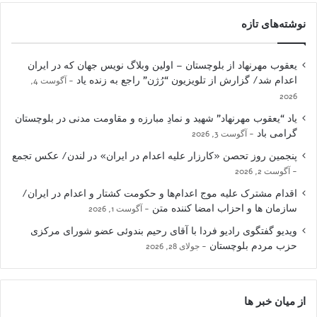
نوشته‌های تازه
یعقوب مهرنهاد از بلوچستان – اولین وبلاگ نویس جهان که در ایران
اعدام شد/ گزارش از تلویزیون “رُژن” راجع به زنده یاد
آگوست 4,
2026
یاد “یعقوب مهرنهاد” شهید و نمادِ مبارزه و مقاومت مدنی در بلوچستان
گرامی باد
آگوست 3, 2026
پنجمین روز تحصن «کارزار علیه اعدام در ایران» در لندن/ عکس تجمع
آگوست 2, 2026
اقدام مشترک علیه موج اعدام‌ها و حکومت کشتار و اعدام در ایران/
سازمان ها و احزاب امضا کننده متن
آگوست 1, 2026
ویدیو گفتگوی رادیو فردا با آقای رحیم بندوئی عضو شورای مرکزی
حزب مردم بلوچستان
جولای 28, 2026
از میان خبر ها