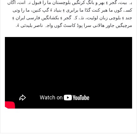
بہ بیت، گجر ءِ بھر و بانگ کرتگیں بلوچستان ما را قبول نہ انت، اگاں
کسے گوں ما ھبر کنت گڈا ما برابری ءِ بنیاد ءَ گپ کنین، ما را وتی
جند ءِ بلوچی زبان لوٹیت، نئے کہ گجر ءِ بکشاتگیں فارسی ایران ءِ
مرچیگیں جاور ھالانی سرا پوڈ کاسٹ گوں واجہ ناصر بلیدئی ءَ.