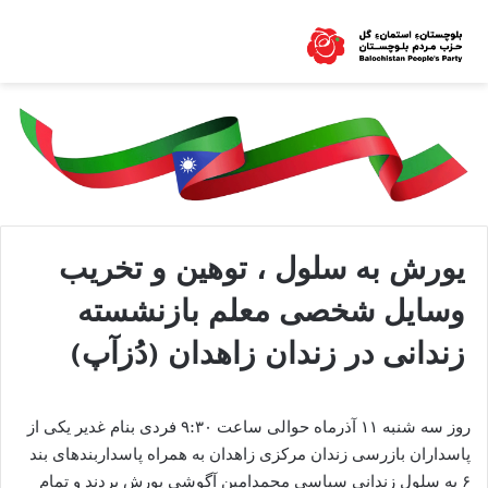
یورش به سلول ، توهین و تخریب
وسایل شخصی معلم بازنشسته
زندانی در زندان زاهدان (دُزآپ)
روز سه شنبه ۱۱ آذرماه حوالی ساعت ۹:۳۰ فردی بنام غدیر یکی از
پاسداران بازرسی زندان مرکزی زاهدان به همراه پاسداربندهای بند
۶ به سلول زندانی سیاسی محمدامین آگوشی یورش بردند و تمام