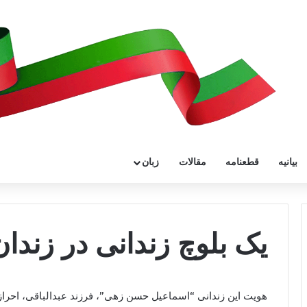
بیانیه
قطعنامه
مقالات
زبان
یک بلوچ زندانی در زندا
هویت این زندانی “اسماعیل حسن زهی”، فرزند عبدالباقی، احر