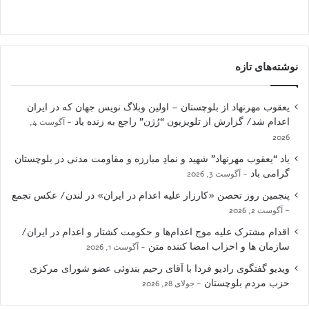
نوشته‌های تازه
یعقوب مهرنهاد از بلوچستان – اولین وبلاگ نویس جهان که در ایران
اعدام شد/ گزارش از تلویزیون “رُژن” راجع به زنده یاد
آگوست 4,
2026
یاد “یعقوب مهرنهاد” شهید و نمادِ مبارزه و مقاومت مدنی در بلوچستان
گرامی باد
آگوست 3, 2026
پنجمین روز تحصن «کارزار علیه اعدام در ایران» در لندن/ عکس تجمع
آگوست 2, 2026
اقدام مشترک علیه موج اعدام‌ها و حکومت کشتار و اعدام در ایران/
سازمان ها و احزاب امضا کننده متن
آگوست 1, 2026
ویدیو گفتگوی رادیو فردا با آقای رحیم بندوئی عضو شورای مرکزی
حزب مردم بلوچستان
جولای 28, 2026