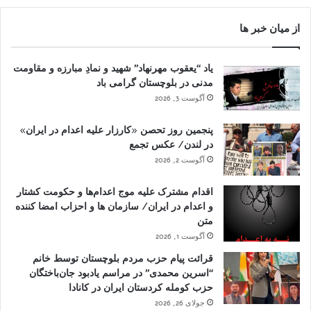
از میان خبر ها
یاد “یعقوب مهرنهاد” شهید و نمادِ مبارزه و مقاومت
مدنی در بلوچستان گرامی باد
آگوست 3, 2026
پنجمین روز تحصن «کارزار علیه اعدام در ایران»
در لندن/ عکس تجمع
آگوست 2, 2026
اقدام مشترک علیه موج اعدام‌ها و حکومت کشتار
و اعدام در ایران/ سازمان ها و احزاب امضا کننده
متن
آگوست 1, 2026
قرائت پیام حزب مردم بلوچستان توسط خانم
“اسرین محمدی” در مراسم یادبود جان‌باختگان
حزب کومله کردستان ایران در کانادا
جولای 26, 2026