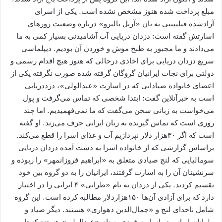
مبلغ پرداخت شده هنوز مشخص نشده است. یکی از اسرای
آزادشده فیلیپینی به نان «آرنل بالبرو» درباره وضعیت روزهای
اسارتش گفته است: دزدان دریایی آب آشامیدنی بسیار کمی به ما
می‌دادند و ما مجبور به طبخ موش و خوردن آن بودیم. دیپلماسی
سریع دزدان دریایی برای اخاذی درحالی که هنوز هیچ اقدام رسمی و
دولتی برای نجات ایرانیان گروگان گرفته شده صورت نگرفته یکی از
اعضای خانواده صیادانی که در اسارت «عبدالولی»، دزددریایی
است به خبرآنلاین گفت: ابتدا شخصی که تماس می‌گرفت و پول
می‌خواست به زبانی سخن می‌گفت که ما نمی‌فهمیدیم. اما چند
روزی است که تماس گیرنده به زبان ایرانی حرف می‌زند. او گفته
است که اگر ۳۰هزار دلار نپردازیم آب و غذای اسرا را قطع می‌کند.
براساس گزارشی که از خانواده اسرا به دست آمده دزدان دریایی
سومالیایی که لنج صیادی متعلق به «ابراهیم فروزانمهر» را ربوده و
سرنشینان آن را به اسارت گرفتند، ایرانیان را به دو گروه بین خود
تقسیم کردند. یکی از دزدان به نام «طرانی» ۴ ایرانی را در اختیار
دارد که برای آزادی آن‌ها ۱۵۰هزاردلار مطالبه کرده است. این گروه
شامل ناخدای لنج و «جمال‌الدین دهواری» هستند. دیگر صیاد و
ملوانان ایرانی در اسارت فردی به نام «عبدالولی» هستند که تا