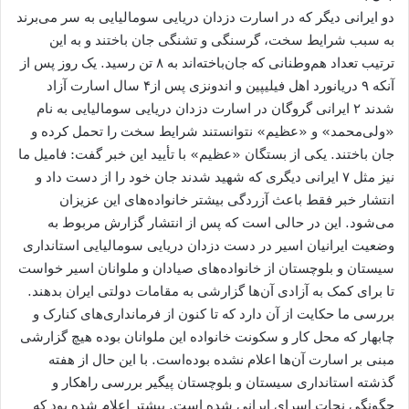
دو ایرانی دیگر که در اسارت دزدان دریایی سومالیایی به سر می‌برند
به سبب شرایط سخت، گرسنگی و تشنگی جان باختند و به این
ترتیب تعداد هم‌وطنانی که جان‌باخته‌اند به ۸ تن رسید. یک روز پس از
آنکه ۹ دریانورد اهل فیلیپین و اندونزی پس از۴ سال اسارت آزاد
شدند ۲ ایرانی گروگان در اسارت دزدان دریایی سومالیایی به نام
«ولی‌محمد» و «عظیم» نتوانستند شرایط سخت را تحمل کرده و
جان باختند. یکی از بستگان «عظیم» با تأیید این خبر گفت: فامیل ما
نیز مثل ۷ ایرانی دیگری که شهید شدند جان خود را از دست داد و
انتشار خبر فقط باعث آزردگی بیشتر خانواده‌های این عزیزان
می‌شود. این در حالی است که پس از انتشار گزارش مربوط به
وضعیت ایرانیان اسیر در دست دزدان دریایی سومالیایی استانداری
سیستان و بلوچستان از خانواده‌های صیادان و ملوانان اسیر خواست
تا برای کمک به آزادی آن‌ها گزارشی به مقامات دولتی ایران بدهند.
بررسی ما حکایت از آن دارد که تا کنون از فرمانداری‌های کنارک و
چابهار که محل کار و سکونت خانواده این ملوانان بوده هیچ گزارشی
مبنی بر اسارت آن‌ها اعلام نشده بوده‌است. با این حال از هفته
گذشته استانداری سیستان و بلوچستان پیگیر بررسی راهکار و
چگونگی نجات اسرای ایرانی شده است. پیشتر اعلام شده بود که