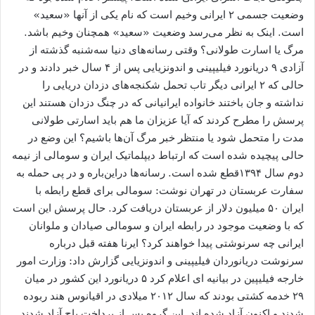
وضعیت جسمی ۲ ایرانی وخیم است که نام یکی از آنها «سعید»
است. اینک به نظر می‌رسد وضعیت «سعید» همچنان وخیم باشد.
مرگ یا اسارت طولانی؟ وقتی رسانه‌های دنیا سه‌شنبه گذشته از
آزادی ۹ دریانورد فیلیپینی و اندونزیایی پس از ۴ سال خبر دادند و در
حالی که ۲ ایرانی دیگر تاب تحمل شکنجه‌های دزدان دریایی را
نداشته و جان باختند خانواده ایرانیانی که در چنگ دزدان هستند این
پرسش را مطرح کردند که آیا عزیزان ما هم باید اسارتی طولانی
مدت را متحمل شود یا منتظر خبر مرگ آن‌ها باشیم؟ این وضع در
حالی پیچیده شده است که ارتباط دیپلماتیک ایران و سومالی از نیمه
دوم سال ۱۳۹۴قطع شده است. رسانه‌ها دراین‌باره و در پی حمله به
سفارت عربستان در تهران نوشت: سومالی برای قطع رابطه با
ایران ۵۰ میلیون دلار از عربستان دریافت کرد. حال پرسش این است
که با وضعیت موجود در رابطه ایران و سومالی صیادان و ملوانان
ایرانی چه سرنوشتی پیدا خواهند کرد؟ ایرنا هفته قبل درباره
سرنوشت دریانوردان فیلیپینی و اندونزیایی گزارش داد: وزارت امور
خارجه فیلیپین در بیانیه ای اعلام کرد ۵ دریانورد این کشور در میان
۲۹ خدمه کشتی بودند که سال ۲۰۱۲ میلادی در اقیانوس هند ربوده
شدند و اکنون آزاد شده اند. این گروه پس از پرداخت باج آزاد شدند.