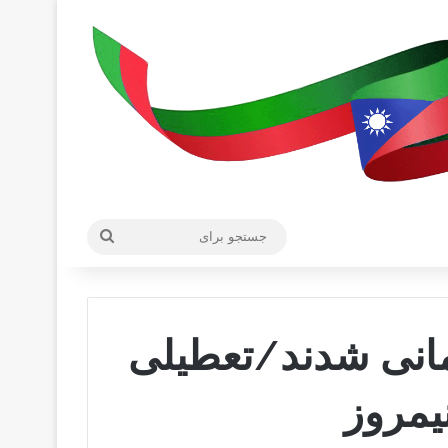
جستجو
برای
رمانی شدند/تعطیلی
یمروز