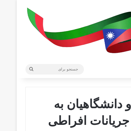
جستجو
برای
ﺩﺍﻧﺸﮕﺎﻫﯿﺎﻥ ﺑﻪ
ﺟﺮﯾﺎﻧﺎﺕ ﺍﻓﺮﺍﻃﯽ