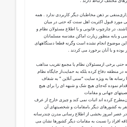
ﻫﺎﯼ ﻣﺨﺘﻠﻒ ﺍﺭﺗﺒﺎﻁ ﺩﺍﺭﻧﺪ .
ﺍﺭﯼﻣﻨﻔﯽ ﺑﺮ ﺫﻫﻦ ﻣﺨﺎﻃﺒﺎﻥ ﺩﯾﮕﺮ ﮐﺎﺭﺑﺮﺩﯼ ﻧﺪﺍﺭﺩ . ﻫﻤﻪ
ﯽ ﻣﻮﺭﺩ ﻗﺒﻮﻝ ﺍﮐﺜﺮﯾﺖ ﺍﻫﻞ ﺳﻨﺖ ﮐﻪ ﺣﺘﯽ ﺩﺭ ﻣﯿﺎﻥ
ﺎﺷﻨﺪ، ﺩﺭ ﭼﺎﺭﭼﻮﺏ ﻗﺎﻧﻮﻧﯽ ﻭ ﺑﺎ ﺍﻃﻼﻉ ﻣﺴﺌﻮﻻﻥ ﻧﻈﺎﻡ ﻭ
ﯽ ﻭ ﯾﺎﺑﻪ ﻣﻨﻈﻮﺭ ﺯﯾﺎﺭﺕ ﺍﻣﺎﮐﻦ ﻣﻘﺪﺳﻪ ﻣﺴﻠﻤﺎﻧﺎﻥ
ﺍﯾﻦ ﻣﻮﺿﻮﻉ ﺍﻧﺠﺎﻡ ﻧﺸﺪﻩ ﺍﺳﺖ ﻭﮔﺮﻧﻪ ﻗﻄﻌﺎ ﺩﺳﺘﮕﺎﻫﻬﺎﯼ
ﺑﻮﺩﻩ ﻭ ﺑﺎ ﺁﻧﺎﻥ ﺑﺮﺧﻮﺭﺩ ﻣﯽ ﮐﺮﺩﻧﺪ .
 ﮐﻪ ﺣﺘﯽ ﺑﺮﺧﯽ ﺍﺯﻣﺴﺌﻮﻻﻥ ﻧﻈﺎﻡ ﯾﺎ ﻣﺠﻤﻊ ﺗﻘﺮﯾﺐ ﻣﺬﺍﻫﺐ
ﺩﺭ ﻣﻨﻄﻘﻪ ﺩﻓﺎﻉ ﮐﺮﺩﻩ ﺑﻠﮑﻪ ﺑﻪ ﺣﻤﺎﯾﺖﺍﺯ ﺟﺎﯾﮕﺎﻩ ﻧﻈﺎﻡ
 ﺭﺳﺎﻧﻪ ﻫﺎ ﺑﻪ ﻭﯾﮋﻩ ﺳﺎﯾﺖ “ﺳﻨﯽ ﺁﻧﻼﯾﻦ ” ﺑﻪ ﺷﻔﺎﻑ
ﻡ ﻧﻤﻮﺩﻩ ﮐﻪﺟﺎﯼ ﻫﯿﭻ ﺷﮏ ﻭ ﺷﺒﻬﻪ ﺍﯼ ﺭﺍ ﺑﺮﺍﯼ ﻫﯿﭻ
ﺨﺼﯿﺘﻬﺎﯼ ﺟﻬﺎﻧﯽ ﻭ ﻣﻘﺎﻣﺎﺕ
ﻥﻣﻄﺮﺡ ﮐﺮﺩﻩ ﺍﻧﺪ ﺍﺛﺒﺎﺕ ﻧﻤﯽ ﮐﻨﺪ ﻭ ﭼﯿﺰﯼ ﺧﺎﺭﺝ ﺍﺯ ﻋﺮﻑ
ﺮ ﺑﻪ ﮐﺸﻮﺭﻫﺎﯼ ﺩﯾﮕﺮ ﺑﺎﻣﻘﺎﻣﺎﺕ ﻭ ﺷﺨﺼﯿﺘﻬﺎﯼ ﺁﻥ
ﻪ ﺩﺭ ﻋﺼﺮ ﺍﻣﺮﻭﺯ ﺑﺨﺸﯽ ﺍﺯ ﺍﻃﻼﻉ ﺭﺳﺎﻧﯽ ﻣﺪﺭﻥ ﭼﻨﺪﺭﺳﺎﻧﻪ
ﻪ ﺍﻓﺮﺍﺩ ﺭﺍ ﻧﺴﺒﺖ ﺑﻪ ﻣﻘﺎﻣﺎﺕ ﺩﯾﮕﺮ ﮐﺸﻮﺭﻫﺎ ﻧﺸﺎﻥ ﻣﯽ