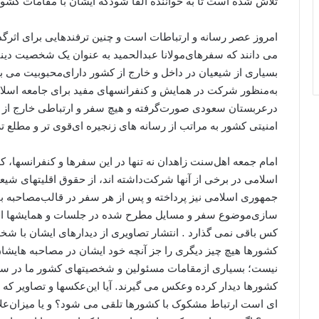
ﺗﻼﺵ ﺷﺪﻩ ﺍﺳﺖ ﺗﺎ ﺑﻪ ﺧﻮﺍﻧﻨﺪﻩ ﺍﻟﻘﺎ ﺷﻮﺩﮐﻪ ﺍﯾﺸﺎﻥ ﺑﺎ ﻣﻘﺎﻣﺎﺕ ﮐﺸﻮﺭ
ﺍﻣﺮﻭﺯ ﻋﺼﺮ ﺭﺳﺎﻧﻪ ﻭ ﺍﺭﺗﺒﺎﻃﺎﺕ ﺍﺳﺖ ﻭ ﭼﻨﯿﻦ ﺗﺮﻓﻨﺪﻫﺎﯾﯽ ﺑﺮﺍﯼ ﺍﺛﺮﮔﺬ
ﻣﯽ ﺩﺍﻧﻨﺪ ﮐﻪ ﺳﻔﺮﻫﺎﯼﻣﻮﻻﻧﺎ ﻋﺒﺪﺍﻟﺤﻤﯿﺪ ﺑﻪ ﻋﻨﻮﺍﻥ ﯾﮏ ﺷﺨﺼﯿﺖ ﺩﯾﻨ
ﺑﺴﯿﺎﺭﯼ ﺍﺯ ﺷﯿﻌﯿﺎﻥ ﺩﺭ ﺩﺍﺧﻞ ﻭ ﺧﺎﺭﺝ ﺍﺯ ﮐﺸﻮﺭ ﺩﺍﺭﺍﯼﻣﺤﺒﻮﺑﯿﺖ ﻣﯽ ﺑ
ﺑﻪﻣﻨﻈﻮﺭ ﺷﺮﮐﺖ ﺩﺭ ﻫﻤﺎﯾﺶ ﻭ ﮐﻨﻔﺮﺍﻧﺴﻬﺎﯼ ﻣﻔﯿﺪ ﺑﺮﺍﯼ ﺟﺎﻣﻌﻪ ﺍﺳﻼﻣ
ﺩﺭﻋﺮﺑﺴﺘﺎﻥ ﺳﻌﻮﺩﯼ ﺻﻮﺭﺕﮔﺮﻓﺘﻪ ﻭ ﻫﯿﭻ ﺳﻔﺮ ﻭ ﺍﺭﺗﺒﺎﻃﯽ ﺧﺎﺭﺝ ﺍﺯ 
ﺍﻣﻨﯿﺘﯽ ﮐﺸﻮﺭ ﺑﻪ ﻣﺮﺍﺗﺐ ﺍﺯ ﺭﺳﺎﻧﻪ ﻫﺎﯼ ﺯﻧﺠﯿﺮﻩ ﺍﯼﻗﻮﯼ ﺗﺮ ﻭ ﻣﻄﻠﻊ ﺗﺮ 
ﺍﻣﺎﻡ ﺟﻤﻌﻪ ﺍﻫﻞﺳﻨﺖ ﺯﺍﻫﺪﺍﻥ ﻧﻪ ﺗﻨﻬﺎ ﺩﺭ ﺍﯾﻦ ﺳﻔﺮﻫﺎ ﻭ ﮐﻨﻔﺮﺍﻧﺴﻬﺎ،
ﺍﺳﻼﻣﯽ ﺩﺭ ﺑﺮﺧﯽ ﺍﺯ ﺁﻧﻬﺎ ﺷﺮﮐﺖﺩﺍﺷﺘﻪ ﺍﻧﺪ، ﺍﺯ ﺣﻘﻮﻕ ﺍﻗﻠﯿﺘﻬﺎﯼ ﺷﯿﻌﻪ 
ﺟﻤﻬﻮﺭﯼ ﺍﺳﻼﻣﯽ ﻧﯿﺰ ﭘﺮﺩﺍﺧﺘﻪ ﻭ ﭘﺲ ﺍﺯ ﻫﺮ ﺳﻔﺮ ﺩﺭ ﻗﺎﻟﺐﻣﺼﺎﺣﺒﻪ ﺑﺎ
ﺳﺎﺯﯼﻣﻮﺿﻮﻉ ﺳﻔﺮ ﻭ ﻣﺴﺎﯾﻞ ﻣﻄﺮﺡ ﺷﺪﻩ ﺩﺭ ﺟﻠﺴﺎﺕ ﻭ ﻫﻤﺎﯾﺸﻬﺎ ﺍﻗﺪﺍ
ﮐﺲ ﺑﺎﻗﯽ ﻧﻤﯽ ﮔﺬﺍﺭﺩ . ﺍﻧﺘﺸﺎﺭ ﺗﺼﺎﻭﯾﺮﯼ ﺍﺯ ﺩﯾﺪﺍﺭﻫﺎﯼ ﺍﯾﺸﺎﻥ ﺑﺎ ﺷ
ﮐﺸﻮﺭﻫﺎ ﻫﯿﭻ ﭼﯿﺰ ﺩﯾﮕﺮﯼ ﺭﺍ ﺟﺰ ﺁﻧﭽﻪ ﺧﻮﺩ ﺍﯾﺸﺎﻥ ﺩﺭ ﻣﺼﺎﺣﺒﻪ ﻫﺎﯾﺸﺎ
ﻧﯿﺴﺖ؛ ﺑﺴﯿﺎﺭﯼ ﺍﺯﻣﻘﺎﻣﺎﺕ ﻣﺴﺌﻮﻟﯿﻦ ﻭ ﺷﺨﺼﯿﺘﻬﺎﯼ ﮐﺸﻮﺭ ﻣﺎ ﺩﺭ ﺳﻔ
ﮐﺸﻮﺭﻫﺎ ﺩﯾﺪﺍﺭ ﮐﺮﺩﻩ ﻭﻋﮑﺲ ﻣﯽ ﮔﯿﺮﻧﺪ. ﺁﯾﺎ ﺍﯾﻦﻋﮑﺴﻬﺎ ﻭ ﺗﺼﺎﻭﯾﺮ ﮐ
ﺍﯼ ﺍﺳﺖ ﺍﺭﺗﺒﺎﻁ ﻣﺸﮑﻮﮎ ﺑﺎ ﮐﺸﻮﺭﻫﺎ ﺗﻠﻘﯽ ﻣﯽ ﺷﻮﺩ؟ ﻭ ﯾﺎ ﻣﯿﺰﺍﻥﻋﻼﻗ