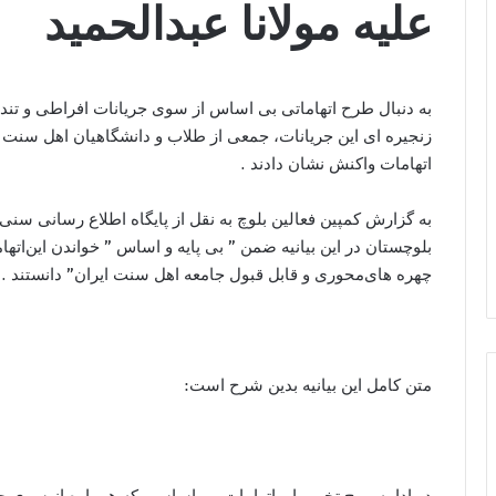
ﻋﻠﯿﻪ ﻣﻮﻻﻧﺎ ﻋﺒﺪﺍﻟﺤﻤﯿﺪ
ﺑﻪ ﺩﻧﺒﺎﻝ ﻃﺮﺡ ﺍﺗﻬﺎﻣﺎﺗﯽ ﺑﯽ ﺍﺳﺎﺱ ﺍﺯ ﺳﻮﯼ ﺟﺮﯾﺎﻧﺎﺕ ﺍﻓﺮﺍﻃﯽ ﻭ ﺗﻨﺪﺭﻭ
ﺯﻧﺠﯿﺮﻩ ﺍﯼ ﺍﯾﻦ ﺟﺮﯾﺎﻧﺎﺕ، ﺟﻤﻌﯽ ﺍﺯ ﻃﻼﺏ ﻭ ﺩﺍﻧﺸﮕﺎﻫﯿﺎﻥ ﺍﻫﻞ ﺳﻨﺖ ﺍﺳﺘ
ﺍﺗﻬﺎﻣﺎﺕ ﻭﺍﮐﻨﺶ ﻧﺸﺎﻥ ﺩﺍﺩﻧﺪ .
ﺑﻪ ﮔﺰﺍﺭﺵ کمپین فعالین بلوچ به نقل از ﭘﺎﯾﮕﺎﻩ ﺍﻃﻼﻉ ﺭﺳﺎﻧﯽ ﺳﻨ
ﺑﻠﻮﭼﺴﺘﺎﻥ ﺩﺭ ﺍﯾﻦ ﺑﯿﺎﻧﯿﻪ ﺿﻤﻦ ” ﺑﯽ ﭘﺎﯾﻪ ﻭ ﺍﺳﺎﺱ ” ﺧﻮﺍﻧﺪﻥ ﺍﯾﻦﺍﺗﻬﺎ
ﭼﻬﺮﻩ ﻫﺎﯼﻣﺤﻮﺭﯼ ﻭ ﻗﺎﺑﻞ ﻗﺒﻮﻝ ﺟﺎﻣﻌﻪ ﺍﻫﻞ ﺳﻨﺖ ﺍﯾﺮﺍﻥ” ﺩﺍﻧﺴﺘﻨﺪ .
ﻣﺘﻦ ﮐﺎﻣﻞ ﺍﯾﻦ ﺑﯿﺎﻧﯿﻪ ﺑﺪﯾﻦ ﺷﺮﺡ ﺍﺳﺖ:
ﺩﺭ ﺍﺩﺍﻣﻪ ﻣﻮﺝ ﺗﺨﺮﯾﺒﻬﺎ ﻭ ﺍﺗﻬﺎﻣﺎﺕ ﺑﯽ ﺍﺳﺎﺳﯽ ﮐﻪ ﻫﻤﻮﺍﺭﻩ ﺍﺯ ﺳﻮﯼ 