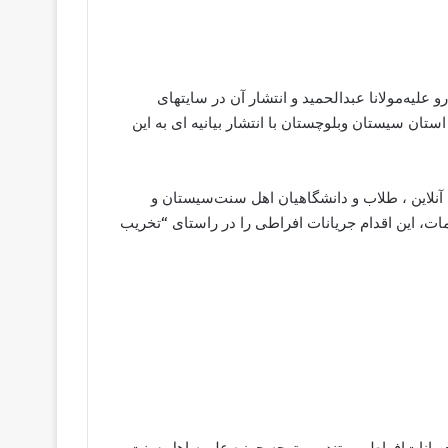
 ﻋﻠﯿﻪﻣﻮﻻﻧﺎ ﻋﺒﺪﺍﻟﺤﻤﯿﺪ ﻭ ﺍﻧﺘﺸﺎﺭ ﺁﻥ ﺩﺭ ﺳﺎﯾﺘﻬﺎﯼ
ﺎﻥ ﺳﯿﺴﺘﺎﻥ ﻭﺑﻠﻮﭼﺴﺘﺎﻥ ﺑﺎ ﺍﻧﺘﺸﺎﺭ ﺑﯿﺎﻧﯿﻪ ﺍﯼ ﺑﻪ ﺍﯾﻦ
ﯽ ﺁﻧﻼﯾﻦ ، ﻃﻼﺏ ﻭ ﺩﺍﻧﺸﮕﺎﻫﯿﺎﻥ ﺍﻫﻞ ﺳﻨﺖﺳﯿﺴﺘﺎﻥ ﻭ
ﻣﺎﺕ، ﺍﯾﻦ ﺍﻗﺪﺍﻡ ﺟﺮﯾﺎﻧﺎﺕ ﺍﻓﺮﺍﻃﯽ ﺭﺍ ﺩﺭ ﺭﺍﺳﺘﺎﯼ “ﺗﺨﺮﯾﺐ
ﺟﺮﯾﺎﻧﺎﺕﺍﻓﺮﺍﻃﯽ ﻭ ﺗﻨﺪﺭﻭ ﻣﺘﻮﺟﻪ ﺣﻮﺯﻩ ﻋﻠﻤﯿﻪ ﺍﻫﻞ ﺳﻨﺖ