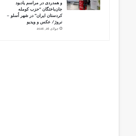
و همدردی در مراسم یادبود
جان‌باختگان “حزب کومله
کردستان ایران” در شهر اُسلو –
نروژ/ عکس و ویدیو
جولای 26, 2026