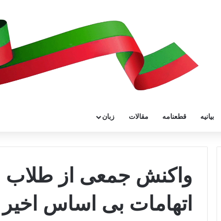
بیانیه
قطعنامه
مقالات
زبان
ﻭﺍﮐﻨﺶ ﺟﻤﻌﯽ ﺍﺯ ﻃﻼﺏ ﻭ 
ﺍﺗﻬﺎﻣﺎﺕ ﺑﯽ ﺍﺳﺎﺱ ﺍﺧﯿﺮ 