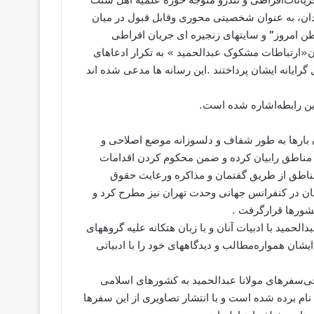
ﺪﺍﻥ، ﺑﻪ ﻋﻨﻮﺍﻥ ﺷﺨﺼﯿﺘﯽ ﻣﺤﻮﺭﯼ ﻭﻗﺎﺑﻞ ﻗﺒﻮﻝ ﺩﺭ ﻣﯿﺎﻥ
ﺖ، ﺭﻭﺯ ﺷﻨﺒﻪ 21 ﺗﯿﺮﻣﺎﻩ1393ﺭﻭﺯﻧﺎﻣﻪ ” ﻭﻃﻦ ﺍﻣﺮﻭﺯ” ﻭ ﺳﺎﯾﺘﻬﺎﯼ ﺯﻧﺠﯿﺮﻩ ﺍﯼ ﺟﺮﯾﺎﻥ ﺍﻓﺮﺍﻃﯽ
ﻥ«ﺍﺭﺗﺒﺎﻃﺎﺕ ﻣﺸﮑﻮﮎ ﻋﺒﺪﺍﻟﺤﻤﯿﺪ ‏» ﺑﻪ ﺗﮑﺮﺍﺭ ﺍﺩﻋﺎﻫﺎﯼ
ﮔﺮﺍﯾﺎﻧﻪ ﺍﯾﺸﺎﻥ ﭘﺮﺩﺍﺧﺘﻨﺪ .ﺍﯾﻦ ﺭﺳﺎﻧﻪ ﻫﺎ ﻣﺪﻋﯽ ﺷﺪﻩ ﺍﻧﺪ
ﺍﯾﻦ ﺭﺍﺑﻄﻪﺍﺷﺎﺭﻩ ﺷﺪﻩ ﺍﺳﺖ.
 ﺑﺎﺭﻫﺎ ﺑﻪ ﻃﻮﺭ ﺷﻔﺎﻑ ﻭ ﺩﻟﺴﻮﺯﺍﻧﻪ ﻣﻮﺿﻊ ﺍﺻﻼﺣﯽ ﻭ
 ﻣﻨﺎﻃﻖ ﺭﺍﺑﯿﺎﻥ ﮐﺮﺩﻩ ﻭ ﺿﻤﻦ ﻣﺤﮑﻮﻡ ﮐﺮﺩﻥ ﺍﻗﺪﺍﻣﺎﺕ
ﻨﺎﻃﻖ ﺍﺯ ﻃﺮﯾﻖ ﮔﻔﺘﻤﺎﻥ ﻭ ﻣﺬﺍﮐﺮﻩ ﻭﺭﻋﺎﯾﺖ ﺣﻘﻮﻕ
ﻥ ﺩﺭ ﮐﻨﻔﺮﺍﻧﺲ ﺟﻬﺎﻧﯽ ﻭﺣﺪﺕ ﺗﻬﺮﺍﻥ ﻧﯿﺰ ﻣﻄﺮﺡ ﮐﺮﺩ ﻭ
ﺸﻮﺭﻫﺎ ﻗﺮﺍﺭﮔﺮﻓﺖ .
ﻟﺤﻤﯿﺪ ﺑﺎ ﺍﺩﺑﯿﺎﺕ ﺁﻧﺎﻥ ﻭ ﺑﺎ ﺯﺑﺎﻥ ﻫﺘﮑﺎﻧﻪ ﻋﻠﯿﻪ ﮔﺮﻭﻫﻬﺎﯼ
ﺍﯾﺸﺎﻥ ﻫﻤﻮﺍﺭﻩﻣﻄﺎﻟﺐ ﻭ ﺩﯾﺪﮔﺎﻫﻬﺎﯼ ﺧﻮﺩ ﺭﺍ ﺑﺎ ﺍﺩﺑﯿﺎﺗﯽ
ﺮﺧﯽﺳﻔﺮﻫﺎﯼ ﻣﻮﻻﻧﺎ ﻋﺒﺪﺍﻟﺤﻤﯿﺪ ﺑﻪ ﮐﺸﻮﺭﻫﺎﯼ ﺍﺳﻼﻣﯽ
ﻧﺎﻡ ﺑﺮﺩﻩ ﺷﺪﻩ ﺍﺳﺖ ﻭ ﺑﺎ ﺍﻧﺘﺸﺎﺭ ﺗﺼﺎﻭﯾﺮﯼ ﺍﺯ ﺍﯾﻦ ﺳﻔﺮﻫﺎ