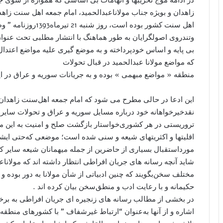
ﺯﺍﻫﺪﺍﻥ ﻭ ﺑﻮﯾﮋﻩ ﺟﻨﺎﺏ ﻣﻮﻻﻧﺎﻋﺒﺪﺍﻟﺤﻤﯿﺪ، ﺍﻣﺎﻡ ﺟﻤﻌﻪ ﺍﻫﻞ ﺳﻨﺖ ﺯﺍﻫ
ﺍﻫﻞ ﺳﻨﺖ ﮐﺸﻮﺭ ﺑﻮﺩﻩ ﺍﺳ
ﻭﺗﻨﺪﺭﻭﯼ ﺍﺻﻮﻟﮕﺮﺍﯾﺎﻥ ﺑﻪ ﻃﻮﺭ ﻫﻤﺎﻫﻨﮓ ﺑﺎ ﺍﻧﺘﺸﺎﺭ ﻣﻄﻠﺒﯽ ﺗﺤﺖ ﻋﻨﻮﺍ
ﺑﯽ ﭘﺎﯾﻪ ﻭ ﺍﺳﺎﺱ ﺧﻮﺩﭘﺮﺩﺍﺧﺘﻪ ﻭ ﺑﻪ ﻣﻮﺿﻊ ﮔﯿﺮﯼ ﻋﻠﯿﻪ ﻣﻮﺍﺿﻊ ﺍﻋﺘﺪﺍﻝ 
ﮐﻪ ﻣﻮﺍﺿﻊ ﻣﻮﻻﻧﺎ ﻋﺒﺪﺍﻟﺤﻤﯿﺪ ﺩﺭ ﻗﺒﺎﻝ ﺗﺤﻮﻻﺕ
ﻣﻨﻄﻘﻪ ‏« ﻣﻮﺍﺿﻊ ﻣﺒﻬﻤﯽ ‏» ﺑﻮﺩﻩ ﻭ ﺑﻪ ﺟﺮﯾﺎﻧﺎﺕ ﺳﻮﺭﯾﻪ ﻭ ﻋﺮﺍﻕ ﺩﺭ 
ﺍﯾﻦ ﺍﺩﻋﺎ ﺩﺭ ﺣﺎﻟﯽ ﻣﻄﺮﺡ ﻣﯽ ﺷﻮﺩ ﮐﻪ ﺍﻣﺎﻡ ﺟﻤﻌﻪ ﺍﻫﻞﺳﻨﺖ ﺯﺍﻫﺪﺍﻥ
ﻧﻘﺪﺧﯿﺮﺧﻮﺍﻫﺎﻧﻪ ﺧﻮﺩ ﺩﺭﺑﺎﺭﻩ ﻣﺴﺎﯾﻞ ﺳﻮﺭﯾﻪ ﻭ ﻋﺮﺍﻕ ﻭ ﺗﺤﻮﻻﺕ ﺳﺎﯾﺮ
ﺗﺮﻭﺭﯾﺴﺘﯽ ﺩﺭ ﻫﺮ ﮐﺸﻮﺭﯼﺧﻮﺍﺳﺘﺎﺭ ﺑﺎﺯﮔﺸﺖ ﺻﻠﺢ ﻭ ﺍﻣﻨﯿﺖ ﺑﻪ ﺍﯾﻦ ﻣ
ﺍﻗﻠﯿﺘﻬﺎ ﻭ ﺍﮐﺜﺮﯾﺘﻬﺎﯼ ﺷﯿﻌﻪ ﻭ ﺳﻨﯽ ﺷﺪﻩ ﺍﺳﺖ؛ ﻣﻮﺿﻌﯽ ﮐﻪﺣﺘﯽ ﺍﯾﺸﺎ
ﻣﻮﺭﺩﺍﺳﺘﻘﺒﺎﻝ ﺑﺴﯿﺎﺭﯼ ﺍﺯ ﺣﺎﺿﺮﯾﻦ ﺍﺯ ﺟﻤﻠﻪ ﻣﯿﻬﻤﺎﻧﺎﻥ ﺷﯿﻌﻪ ﺳﺎﯾﺮ ﮐ
ﺷﺎﯾﺪ ﺁﻧﭽﻪ ﺭﺳﺎﻧﻪ ﻫﺎﯼ ﺟﺮﯾﺎﻥ ﺍﻓﺮﺍﻃﯽ ﺍﻧﺘﻈﺎﺭ ﺩﺍﺷﺘﻪ ﺍﻧﺪ ﮐﻪ ﻣﻮﻻﻧﺎﻋﺒﺪﺍ
ﻣﺨﺘﻠﻒ ﺳﺨﻦﺑﮕﻮﯾﻨﺪ ﮐﻪ ﭼﻨﯿﻦ ﺍﺩﺑﯿﺎﺗﯽ ﺍﺯ ﺷﺄﻥ ﻣﻮﻻﻧﺎ ﺑﻪ ﺩﻭﺭ ﺑﻮﺩﻩ ﻭ 
ﺣﮑﯿﻤﺎﻧﻪ ﻭ ﺑﺎ ﺭﻋﺎﯾﺖ ﺍﺩﺏ ﻭ ﻣﻨﻄﻖﺳﺨﻦ ﺑﯿﺎﻥ ﮐﺮﺩﻩ ﺍﻧﺪ .
ﺩﺭ ﺑﺨﺸﯽ ﺍﺯ ﻣﻄﺎﻟﺐ ﺭﺳﺎﻧﻪ ﻫﺎﯼ ﺯﻧﺠﯿﺮﻩ ﺍﯼ ﺟﺮﯾﺎﻥ ﺍﻓﺮﺍﻃﯽ ﺑﻪ ﺑ
ﺍﺷﺎﺭﻩ ﻭ ﺍﺯ ﺁﻧﻬﺎ ﺑﻪﻋﻨﻮﺍﻥ “ﺍﺭﺗﺒﺎﻁ ﻏﯿﺮﺷﻔﺎﻑ ” ﺑﺎ ﮐﺸﻮﺭﻫﺎﯼ ﻣﻨﻄﻘﻪ 