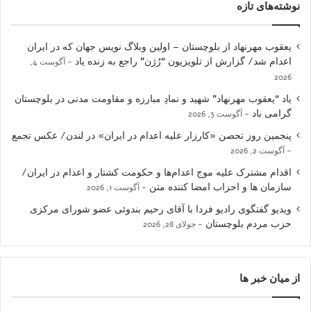
نوشته‌های تازه
یعقوب مهرنهاد از بلوچستان – اولین وبلاگ نویس جهان که در ایران
اعدام شد/ گزارش از تلویزیون “رُژن” راجع به زنده یاد
آگوست 4,
2026
یاد “یعقوب مهرنهاد” شهید و نمادِ مبارزه و مقاومت مدنی در بلوچستان
گرامی باد
آگوست 3, 2026
پنجمین روز تحصن «کارزار علیه اعدام در ایران» در لندن/ عکس تجمع
آگوست 2, 2026
اقدام مشترک علیه موج اعدام‌ها و حکومت کشتار و اعدام در ایران/
سازمان ها و احزاب امضا کننده متن
آگوست 1, 2026
ویدیو گفتگوی رادیو فردا با آقای رحیم بندوئی عضو شورای مرکزی
حزب مردم بلوچستان
جولای 28, 2026
از میان خبر ها