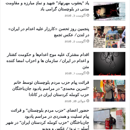
یاد “یعقوب مهرنهاد” شهید و نمادِ مبارزه و مقاومت
مدنی در بلوچستان گرامی باد
آگوست 3, 2026
پنجمین روز تحصن «کارزار علیه اعدام در ایران»
در لندن/ عکس تجمع
آگوست 2, 2026
اقدام مشترک علیه موج اعدام‌ها و حکومت کشتار
و اعدام در ایران/ سازمان ها و احزاب امضا کننده
متن
آگوست 1, 2026
قرائت پیام حزب مردم بلوچستان توسط خانم
“اسرین محمدی” در مراسم یادبود جان‌باختگان
حزب کومله کردستان ایران در کانادا
جولای 26, 2026
حضور اعضای “حزب مردم بلوچستان” و قرائت
پیام تسلیت و همدردی در مراسم یادبود
جان‌باختگان “حزب کومله کردستان ایران” در شهر
اُسلو – نروژ/ عکس و ویدیو