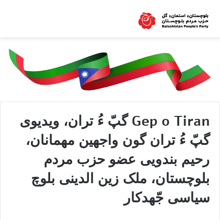
Gep o Tiran گپّ ءُ تران، ویدیوی
گپّ ءُ تران گون واجهین مهمانان،
رحیم بندویی عضو حزب مردم
بلوچستان، ملک زین الدینی بلوچ
سیاسی جّهدکار