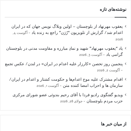
نوشته‌های تازه
یعقوب مهرنهاد از بلوچستان – اولین وبلاگ نویس جهان که در ایران
اعدام شد/ گزارش از تلویزیون “رُژن” راجع به زنده یاد
آگوست 4,
2026
یاد “یعقوب مهرنهاد” شهید و نمادِ مبارزه و مقاومت مدنی در بلوچستان
گرامی باد
آگوست 3, 2026
پنجمین روز تحصن «کارزار علیه اعدام در ایران» در لندن/ عکس تجمع
آگوست 2, 2026
اقدام مشترک علیه موج اعدام‌ها و حکومت کشتار و اعدام در ایران/
سازمان ها و احزاب امضا کننده متن
آگوست 1, 2026
ویدیو گفتگوی رادیو فردا با آقای رحیم بندوئی عضو شورای مرکزی
حزب مردم بلوچستان
جولای 28, 2026
از میان خبر ها