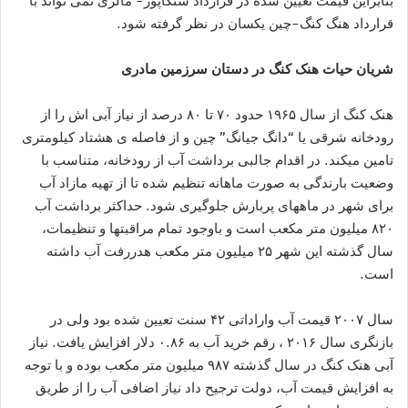
بنابراین قیمت تعیین شده در قرارداد سنگاپور- مالزی نمی تواند با
قرارداد هنگ کنگ-چین یکسان در نظر گرفته شود.
شریان حیات هنک کنگ در دستان سرزمین مادری
هنک کنگ از سال ۱۹۶۵ حدود ۷۰ تا ۸۰ درصد از نیاز آبی اش را از
رودخانه شرقی یا “دانگ جیانگ” چین و از فاصله ی هشتاد کیلومتری
تامین میکند. در اقدام جالبی برداشت آب از رودخانه، متناسب با
وضعیت بارندگی به صورت ماهانه تنظیم شده تا از تهیه مازاد آب
برای شهر در ماههای پربارش جلوگیری شود. حداکثر برداشت آب
۸۲۰ میلیون متر مکعب است و باوجود تمام مراقبتها و تنظیمات،
سال گذشته این شهر ۲۵ میلیون متر مکعب هدررفت آب داشته
است.
سال ۲۰۰۷ قیمت آب واراداتی ۴۲ سنت تعیین شده بود ولی در
بازنگری سال ۲۰۱۶ ، رقم خرید آب به ۰.۸۶ دلار افزایش یافت. نیاز
آبی هنک کنگ در سال گذشته ۹۸۷ میلیون متر مکعب بوده و با توجه
به افزایش قیمت آب، دولت ترجیح داد نیاز اضافی آب را از طریق