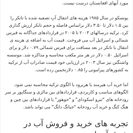
مورد آبهای افغانستان درست نیست.
یونسکو در سال ۱۹۸۵ هزینه های انتقال آبِ تصفیه شده با تانکر را
بین ۱.۵ دلار تا ۳.۵۰ دلار براساس فاصله و حجم تانکر ارزش گذاری
کرد. ترکیه درسالهای ۲۰۰۳ تا ۲۰۰۵ در قراردادهای جداگانه به قبرس
شمالی و اسرائیل آب می فروخت. قیمت آب به اضافه ی هزینه ی
انتقال با تانکر در بعد مسافت برای قبرس شمالی ۰.۷۹ دلار و برای
اسرائیل ۰.۵۰ دلار در هر متر مکعب محاسبه و مذاکره شد. موسسه
واشنگتن نیز سال ۲۰۰۳ در ارزیابی خود قیمت صادراتِ آب از ترکیه
به کشورهای پیرامونی را ۰.۸۵ دلارتخمین زده است.
اما خرید آب هیرمند یا هریرود با الگوی ترکیه محاسبه نمی شود.
الگوهای مناسب و کاربردی، قراردادهای بین مالزی و سنگاپور بر سر
رودخانه های “تبرو اسکودای” و “جوهور” یا قراردادهای بین چین و
هنگ کنگ و خرید آب رودخانه “جیانگ دانگ” می تواند باشد.
تجربه های خرید و فروش آب در