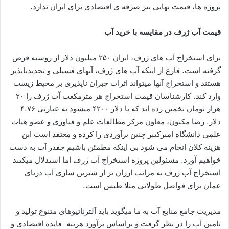
پروژه ها، قیمت نهایی نیز صرفه ی اقتصادی برای ایران ندارد.
قیمت آب ژرف در مقایسه با خرید آب
برای استخراج آب های ژرف، ایران ۲۵۰ میلیون دلار از روسیه قرض
گرفته است. فارغ از اینکه آب های ژرف، آبهای فسیلی و تجدیدناپذیر
هستند و استخراج آنها میتواند اثرات جبران ناپذیری بر محیط زیست
وارد کند. کارشناسان قیمت استخراج هر مترمکعب آب ژرف را ۲۰
هزار تومان تخمین زده اند که با دلار ۴۲۰۰ میشود به عبارتی ۴.۷۶
دلار. رضا مکنون، معاون مرکز مطالعات علم و فناوری و عضو هیات
علمی دانشگاه امیرکبیر چنین برآوردی را کرده و معتقد است این
هزینه کلان انجام می شود بی اینکه مطمئن باشیم چقدر آب به دست
خواهیم آورد. مسئولین پروژه استخراج آب ژرف اما استدلال میکنند
استخراج آب ژرف به مراتب ارزان تر از شیرین سازی آب دریای
عمان برای فواصل طولانی مثلا طبس است.
مدیریت جامع منابع آب به ما میگوید باید آلترناتیوهای متنوع تولید و
تامین آب را در نظر گرفت و براساس برآورد هزینه-فایده اقتصادی و