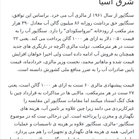
شرق آسیا
سنگاپور از سال ۱۹۶۱ از مالزی آب می خرد. براساس این توافق،
سنگاپور حق برداشت روزانه ۸۶ میلیون گالن آب معادل ۳۹۰ هزار
متر مکعب از رودخانه “تبرواسکودای” را دارد. سنگاپور آب را به
قیمت ۰.۵۰ دلار به ازای هر ۱۰۰۰ گالن پرداخت می کند. یعنی ۲۲
سنت در هر مترمکعب. دولت مالزی اگرچه در بازنگری های جدید
همچنان به فروش آب ادامه داده است ولی اخیرا خواهان افزایش
قیمت شده و ماهاتیر محمد، نخست وزیر مالزی، خردادماه، قیمت
پایین صادرات آب را به ضرر منافع ملی کشورش دانسته است.
قیمت پیشنهادی مالزی ۶۰ سنت به ازای هر ۱۰۰۰ گالن است، یعنی
۲۷ سنت در هر مترمکعب. مالایی ها در مذاکرات به قرارداد چین با
هنک کنگ استناد میکنند اما مقامات سنگاپور این مقایسه را
غیرکاربردی می دانند زیرا چین علاوه بر تامین آب، هزینه های
نگهداری و مخزن را پرداخته است. این درحالی ست که در موضوع
سنگاپور-مالزی، سنگاپور علاوه بر هزینه ی تاسیسات و عملیات
اجرایی، همه ی هزینه های نگهداری و تجهیزات را هم می پردازد.