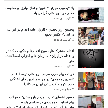
یاد “یعقوب مهرنهاد” شهید و نمادِ مبارزه و مقاومت
مدنی در بلوچستان گرامی باد
آگوست 3, 2026
پنجمین روز تحصن «کارزار علیه اعدام در ایران»
در لندن/ عکس تجمع
آگوست 2, 2026
اقدام مشترک علیه موج اعدام‌ها و حکومت کشتار
و اعدام در ایران/ سازمان ها و احزاب امضا کننده
متن
آگوست 1, 2026
قرائت پیام حزب مردم بلوچستان توسط خانم
“اسرین محمدی” در مراسم یادبود جان‌باختگان
حزب کومله کردستان ایران در کانادا
جولای 26, 2026
حضور اعضای “حزب مردم بلوچستان” و قرائت
پیام تسلیت و همدردی در مراسم یادبود
جان‌باختگان “حزب کومله کردستان ایران” در شهر