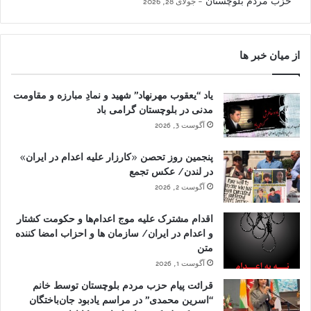
حزب مردم بلوچستان
جولای 28, 2026
از میان خبر ها
یاد “یعقوب مهرنهاد” شهید و نمادِ مبارزه و مقاومت
مدنی در بلوچستان گرامی باد
آگوست 3, 2026
پنجمین روز تحصن «کارزار علیه اعدام در ایران»
در لندن/ عکس تجمع
آگوست 2, 2026
اقدام مشترک علیه موج اعدام‌ها و حکومت کشتار
و اعدام در ایران/ سازمان ها و احزاب امضا کننده
متن
آگوست 1, 2026
قرائت پیام حزب مردم بلوچستان توسط خانم
“اسرین محمدی” در مراسم یادبود جان‌باختگان