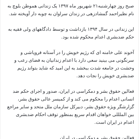
صبح روز چهارشنبه۲۱ شهریور ماه ۱۳۹۷ یک زندانی هموطن بلوچ به
نام نظیراحمد گمشادزهی در زندان سراوان به چوبه دار آویخته شد.
این زندانی در سال ۱۳۹۴ بازداشت و توسط دادگاههای ولی فقیه به
حکم ضدبشری اعدام محکوم شده بود.
آخوند علی خامنه ای که رژیم خویش را در آستانه فروپاشی و
سرنگونی می بینید سعی دارد با اعدام زندانیان به فضای رعب و
وحشت در جامعه شدت ببخشد به این امید که شاید بتواند رژیم
ضدبشری خویش را نجات دهد.
فعالین حقوق بشر و دمکراسی در ایران، صدور و اجرای حکم ضد
انسانی اعدام را محکوم می کند و از کمیسر عالی حقوق بشر،
گزارشگر ویژه حقوق بشر، دبیرکل سازمان ملل متحد و سایر مراجع
بین الملللی خواهان اقدام سریع بمنظور توقف احکام ضدبشری
اعدام در ایران است.
فعالین حقوق بشر و دمکراسی در ایران