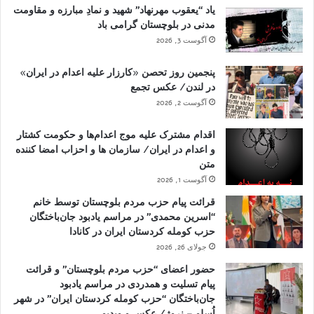
یاد “یعقوب مهرنهاد” شهید و نمادِ مبارزه و مقاومت
مدنی در بلوچستان گرامی باد
آگوست 3, 2026
پنجمین روز تحصن «کارزار علیه اعدام در ایران»
در لندن/ عکس تجمع
آگوست 2, 2026
اقدام مشترک علیه موج اعدام‌ها و حکومت کشتار
و اعدام در ایران/ سازمان ها و احزاب امضا کننده
متن
آگوست 1, 2026
قرائت پیام حزب مردم بلوچستان توسط خانم
“اسرین محمدی” در مراسم یادبود جان‌باختگان
حزب کومله کردستان ایران در کانادا
جولای 26, 2026
حضور اعضای “حزب مردم بلوچستان” و قرائت
پیام تسلیت و همدردی در مراسم یادبود
جان‌باختگان “حزب کومله کردستان ایران” در شهر
اُسلو – نروژ/ عکس و ویدیو