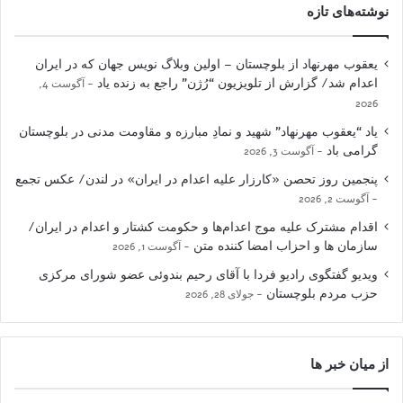
نوشته‌های تازه
یعقوب مهرنهاد از بلوچستان – اولین وبلاگ نویس جهان که در ایران
اعدام شد/ گزارش از تلویزیون “رُژن” راجع به زنده یاد
آگوست 4,
2026
یاد “یعقوب مهرنهاد” شهید و نمادِ مبارزه و مقاومت مدنی در بلوچستان
گرامی باد
آگوست 3, 2026
پنجمین روز تحصن «کارزار علیه اعدام در ایران» در لندن/ عکس تجمع
آگوست 2, 2026
اقدام مشترک علیه موج اعدام‌ها و حکومت کشتار و اعدام در ایران/
سازمان ها و احزاب امضا کننده متن
آگوست 1, 2026
ویدیو گفتگوی رادیو فردا با آقای رحیم بندوئی عضو شورای مرکزی
حزب مردم بلوچستان
جولای 28, 2026
از میان خبر ها