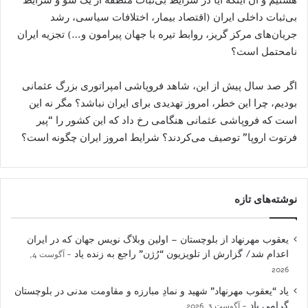
بی‌ثبات داخلی ایران (اقتصاد بیمار، اختلافات سیاسی، رشد
جریان‌های مرکز گریز، روابط تیره با جهان پیرامون و…) تجزیه ایران
نامحتمل است؟
اگر صد سال پیش از این، شاهد فروپاشی امپراتوری بزرگ عثمانی
بودیم، چرا این خطر، امروز تهدیدی برای ایران نباشد؟ مگر نه این
است که فروپاشی عثمانی هنگامی رخ داد که این کشور را “پیر
فرتوت اروپا” توصیف می‌کردند؟ شرایط امروز ایران چگونه است؟
نوشته‌های تازه
یعقوب مهرنهاد از بلوچستان – اولین وبلاگ نویس جهان که در ایران
اعدام شد/ گزارش از تلویزیون “رُژن” راجع به زنده یاد
آگوست 4,
2026
یاد “یعقوب مهرنهاد” شهید و نمادِ مبارزه و مقاومت مدنی در بلوچستان
گرامی باد
آگوست 3, 2026