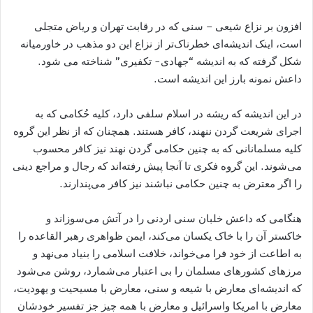
افزون بر نزاع شیعی – سنی که در رقابت تهران و ریاض متجلی
است، اینک اندیشه‌ای خطرناک‌تر از نزاع این دو مذهب در خاورمیانه
شکل گرفته که به اندیشه “جهادی- تکفیری” شناخته می شود.
داعش نمونه بارز این اندیشه است.
در این اندیشه که ریشه در اسلام سلفی دارد، کلیه حُکامی که به
اجرای شریعت گردن ننهند، کافر هستند. همچنان که از نظر این گروه
کلیه مسلمانانی که به چنین حکامی گردن نهند نیز کافر محسوب
می‌شوند. این گروه فکری تا آنجا پیش رفته‌اند که رجال و مراجع دینی
را اگر معترض به چنین حکامی نباشند نیز کافر می‌پندارند.
هنگامی که داعش خلبان سنی اردنی را در آتش می‌سوزاند و
خاکستر آن را با خاک یکسان می‌کند، ایمن ظواهری رهبر القاعده را
به اطاعت از خود فرا می‌خواند، خلافت اسلامی را بنیاد می‌نهد و
مرزهای کشورهای مسلمان را بی اعتبار می‌شمارد، روشن می‌شود
که اندیشه‌ای معارض با شیعه و سنی، معارض با مسیحیت و یهودیت،
معارض با امریکا واسرائیل و معارض با همه چیز جز تفسیر خودشان