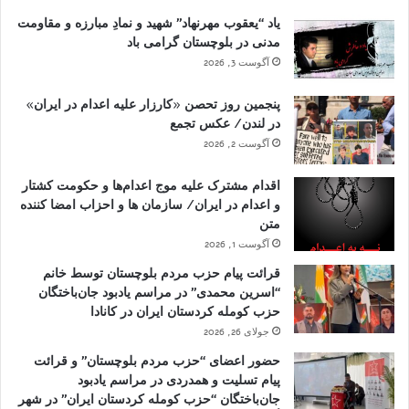
یاد “یعقوب مهرنهاد” شهید و نمادِ مبارزه و مقاومت
مدنی در بلوچستان گرامی باد
آگوست 3, 2026
پنجمین روز تحصن «کارزار علیه اعدام در ایران»
در لندن/ عکس تجمع
آگوست 2, 2026
اقدام مشترک علیه موج اعدام‌ها و حکومت کشتار
و اعدام در ایران/ سازمان ها و احزاب امضا کننده
متن
آگوست 1, 2026
قرائت پیام حزب مردم بلوچستان توسط خانم
“اسرین محمدی” در مراسم یادبود جان‌باختگان
حزب کومله کردستان ایران در کانادا
جولای 26, 2026
حضور اعضای “حزب مردم بلوچستان” و قرائت
پیام تسلیت و همدردی در مراسم یادبود
جان‌باختگان “حزب کومله کردستان ایران” در شهر