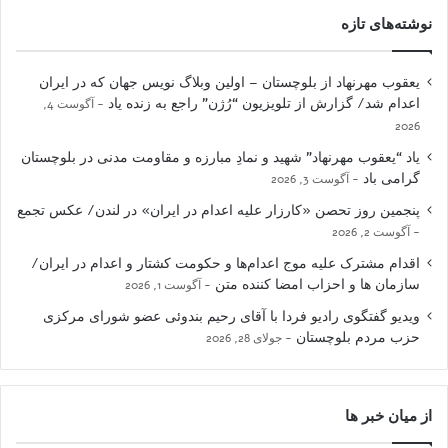
نوشته‌های تازه
یعقوب مهرنهاد از بلوچستان – اولین وبلاگ نویس جهان که در ایران
اعدام شد/ گزارش از تلویزیون “رُژن” راجع به زنده یاد
آگوست 4,
2026
یاد “یعقوب مهرنهاد” شهید و نمادِ مبارزه و مقاومت مدنی در بلوچستان
گرامی باد
آگوست 3, 2026
پنجمین روز تحصن «کارزار علیه اعدام در ایران» در لندن/ عکس تجمع
آگوست 2, 2026
اقدام مشترک علیه موج اعدام‌ها و حکومت کشتار و اعدام در ایران/
سازمان ها و احزاب امضا کننده متن
آگوست 1, 2026
ویدیو گفتگوی رادیو فردا با آقای رحیم بندوئی عضو شورای مرکزی
حزب مردم بلوچستان
جولای 28, 2026
از میان خبر ها