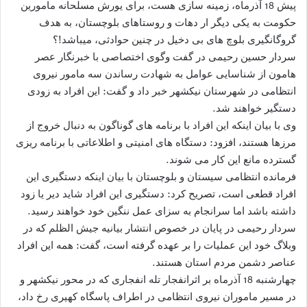
پیش 18 آذرماه، زمینه سازی هست، برای یورش مسلحانه مامورین
حکومت به یکی دیگر ار دهات و روستاهای بلوچستان، به هدف
گروگانگیری بلوچ های بی دخیل در چنین حوادثی، میباشد!؟
سردار حسین رحیمی در گفت وگوی اختصاصی با خبرنگار عصر
هامون از شناسایی عوامل به شهادت رساندن سه مامور نیروی
انتظامی در شهرستان نیکشهر خبر داد و گفت: این افراد به زودی
دستگیر خواهند شد.
وی با بیان اینکه این افراد با برنامه های گوناگون به دنبال خروج از
مرزها هستند، افزود: دستگاه های امنیتی و اطلاعاتی با برنامه ریزی
گسترده مانع این کار می شوند.
فرمانده انتظامی سیستان و بلوچستان با بیان اینکه دستگیری این
افراد قطعی است، تصریح کرد: دستگیری این افراد شاید دیر یا زود
داشته باشد اما سرانجام به سزای عمل ننگین خود خواهند رسید.
سردار رحیمی در پایان در خصوص انتشار بیانیه جیش الظلم که در
وبلاگ خود این عملیات را بر عهده گرفته است، گفت: همه این افراد
عناصر دشمن مردم استان هستند.
چهارشنبه 18 آذرماه بر اثرانفجار تله انفجاری که در محور نیکشهر و
در مسیر ماموران نیروی انتظامی در اطراف پاسگاه کهیری رخ داد،