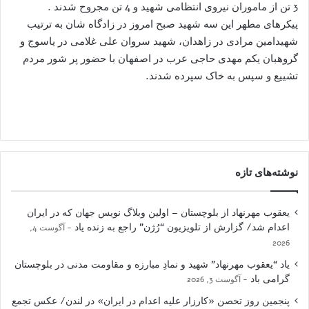
3 تن از ماموران نیروی انتظامی شهید و 4 تن مجروح شدند .
پیکرهای مطهر این سه شهید صبح امروز در زادگاه شان به ترتیب
شهیدامین مرادی در زاهدان، شهید سروان علی غلامی در یاسوج و
گروهبان یکم مهدی حاجی عرب در اصفهان با حضور پر شور مردم
تشییع و سپس به خاک سپرده شدند.
نوشته‌های تازه
یعقوب مهرنهاد از بلوچستان – اولین وبلاگ نویس جهان که در ایران
اعدام شد/ گزارش از تلویزیون “رُژن” راجع به زنده یاد
آگوست 4,
2026
یاد “یعقوب مهرنهاد” شهید و نمادِ مبارزه و مقاومت مدنی در بلوچستان
گرامی باد
آگوست 3, 2026
پنجمین روز تحصن «کارزار علیه اعدام در ایران» در لندن/ عکس تجمع