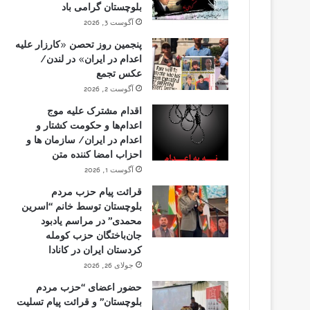
بلوچستان گرامی باد
آگوست 3, 2026
پنجمین روز تحصن «کارزار علیه
اعدام در ایران» در لندن/
عکس تجمع
آگوست 2, 2026
اقدام مشترک علیه موج
اعدام‌ها و حکومت کشتار و
اعدام در ایران/ سازمان ها و
احزاب امضا کننده متن
آگوست 1, 2026
قرائت پیام حزب مردم
بلوچستان توسط خانم “اسرین
محمدی” در مراسم یادبود
جان‌باختگان حزب کومله
کردستان ایران در کانادا
جولای 26, 2026
حضور اعضای “حزب مردم
بلوچستان” و قرائت پیام تسلیت