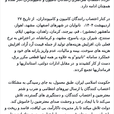
همچنان ادامه دارد.
در کنار اعتصاب رانندگان کامیون و کامیونداران، از تاریخ
۲۷
اردیبهشت
۱۴۰۴
، نانوایان در شهرهای اصفهان، مشهد، اهواز،
ماهشهر (معشور) ، قم، بیرجند، کرمان، زاهدان، بوشهر، ایلام،
سنندج، شیراز، یزد، یاسوج، مشهد، و کرمانشاه، در اعتراض به نرخ
فعلی نان، افزایش هزینه‌های تولید از جمله قیمت آرد آزاد، افزایش
هزینه های سوخت، بیمه و مالیات، عدم واریز یارانه های خود و
عملکرد سامانه “نانینو”و به علاوه بر همه اینها قطعی مکرر برق،
دست از کار کشیدند و در مقابل ادارات دولتی، استانداریها و
فرمانداریها تجمع کردند.
حکومت اسلامی ایران، طبق معمول، به جای رسیدگی به مشکلات
اعتصاب کنندگان با ارسال نیروهای انتظامی و ضرب و شتم
معترضین و اعتصاب کنندگان، و دستگیری های گسترده، تلاش
می‌کند تا با ایجاد رعب و وحشت صدای معترضین را خاموش کند.
دولت تلاش میکند تا بار مدیریت ناکارآمد، بی لیاقت، فاسد و ریخت و