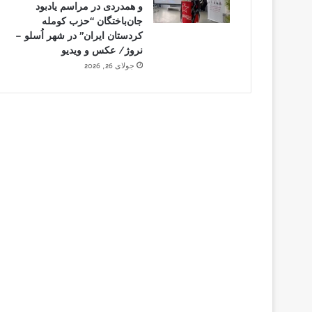
و همدردی در مراسم یادبود
جان‌باختگان “حزب کومله
کردستان ایران” در شهر اُسلو –
نروژ/ عکس و ویدیو
جولای 26, 2026