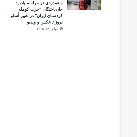
و همدردی در مراسم یادبود
جان‌باختگان “حزب کومله
کردستان ایران” در شهر اُسلو –
نروژ/ عکس و ویدیو
جولای 26, 2026