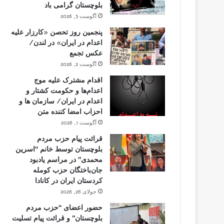
بلوچستان گرامی باد
آگوست 3, 2026
پنجمین روز تحصن «کارزار علیه
اعدام در ایران» در لندن/
عکس تجمع
آگوست 2, 2026
اقدام مشترک علیه موج
اعدام‌ها و حکومت کشتار و
اعدام در ایران/ سازمان ها و
احزاب امضا کننده متن
آگوست 1, 2026
قرائت پیام حزب مردم
بلوچستان توسط خانم “اسرین
محمدی” در مراسم یادبود
جان‌باختگان حزب کومله
کردستان ایران در کانادا
جولای 26, 2026
حضور اعضای “حزب مردم
بلوچستان” و قرائت پیام تسلیت