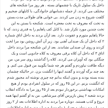
داخل یک سلول تاریک با چشمهای بسته . هر روز مرا شکنجه های
مختلف می کردند. از جمله دشنامهای خانوادگی، با کابلهای ضخیم و
کلفت شروع به زدن می کردند. بی خوابی های طولانی مدت،بستن
به تخت که معروف به تخت معجزه است. شکنجه با بستن به این
تخت چندین مورد تکرار شد. با کابل کف پاهایم را به قدری زدند، که تا
حالا پاهایم متورم و عفونت دارد. بعد ازآن بردند به داخل اتاق شماره
۲ که داخل آن یک صندلی آهنی بود. زیر آن آتش روشن بود مرا لخت
کردند و روی آن صندلی نشاندند. بعد از این شکنجه مرا بردند داخل
اتاق ۳ که داخل آن کلاه برقی معروف به کلاه جادویی است و یک
چنگکی بود که آویزان می کردند. کلاه را گذاشتند روی سر من، من
دیگه طاقت نیاوردم و گفتم هر چه شما بگویید من قبول می کنم. و
بعد چند برگه آوردند و گفتند اینها را انگشت بزن. در حالیکه چشمان
بنده بسته بودند و بدون اینکه بدانم چه چیزی نوشته اند مجبور شدم
که انگشت بزنم. در این ۴۵ روز که در سلول انفرادی بودم از هیچ
امکانات بهداشتی برخوردار نبودم بعد از ۴۵ روز مرا به دادگاه انقلاب
بردند شعبه ۶ پیش بازپرس آقای میرشاهی. من به او گفتم اینها همه
دروغ و کذب هستند. دوباره مرا بردند به اداره اطلاعات بعد از ۲ روز
من را بردند زندان و بعد از ۱ ماه دوباره مرا بردند به اداره اطلاعات