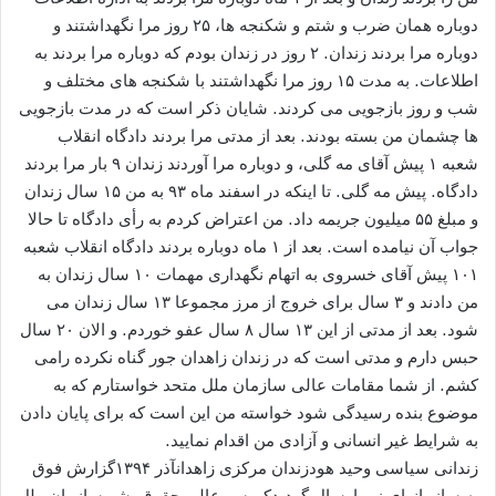
دوباره همان ضرب و شتم و شکنجه ها، ۲۵ روز مرا نگهداشتند و
دوباره مرا بردند زندان. ۲ روز در زندان بودم که دوباره مرا بردند به
اطلاعات. به مدت ۱۵ روز مرا نگهداشتند با شکنجه های مختلف و
شب و روز بازجویی می کردند. شایان ذکر است که در مدت بازجویی
ها چشمان من بسته بودند. بعد از مدتی مرا بردند دادگاه انقلاب
شعبه ۱ پیش آقای مه گلی، و دوباره مرا آوردند زندان ۹ بار مرا بردند
دادگاه. پیش مه گلی. تا اینکه در اسفند ماه ۹۳ به من ۱۵ سال زندان
و مبلغ ۵۵ میلیون جریمه داد. من اعتراض کردم به رأی دادگاه تا حالا
جواب آن نیامده است. بعد از ۱ ماه دوباره بردند دادگاه انقلاب شعبه
۱۰۱ پیش آقای خسروی به اتهام نگهداری مهمات ۱۰ سال زندان به
من دادند و ۳ سال برای خروج از مرز مجموعا ۱۳ سال زندان می
شود. بعد از مدتی از این ۱۳ سال ۸ سال عفو خوردم. و الان ۲۰ سال
حبس دارم و مدتی است که در زندان زاهدان جور گناه نکرده رامی
کشم. از شما مقامات عالی سازمان ملل متحد خواستارم که به
موضوع بنده رسیدگی شود خواسته من این است که برای پایان دادن
به شرایط غیر انسانی و آزادی من اقدام نمایید.
زندانی سیاسی وحید هودزندان مرکزی زاهدانآذر ۱۳۹۴گزارش فوق
به سازمانهای زیر ارسال گردیدکمیسر عالی حقوق بشر سازمان ملل