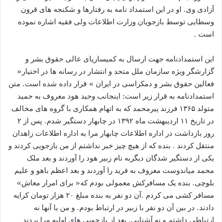
آزادی وی. او در این استمداد نامه به رفتارها و شکنجه های قرون
وسطایی توسط بازجویان وزارت اطلاعات ولی فقیه اشاره نموده
است .
این استمدادنامه جهت ارسال به کمیساریای عالی حقوق بشر و
گزارشگر ویژه سازمان ملل متحد و انتشار در رسانه ها در اختیار«
فعالین حقوق بشر و دمکراسی در ایران » قرار داده شده است. متن
استمدادنامه به قرار زیر است: اینجانب وحید هود معروف به حمید
متولد ۱۳۶۵ فرزند پیرمحمد که به اتهام همکاری با گروه های مخالف
در تاریخ ۱۱ اردیبهشت ماه ۱۳۹۲ در چابهار دستگیر شدم. پس از ۲
روز بازداشت در اداره اطلاعات چابهار مرا به اداره اطلاعات زاهدان
منتقل کردند . بنده که از هیچ چیز خبر نداشتم از من بازجویی کردند و
یکی از دستگیر شدگان دیگربه نام زبیر هود را آوردند و بعد ملک
محمد میاندوست معروف به فرید را آوردند و بعد اعظم باهو و علیم
بلوچی. بنده یک مسافرکش معمولی بودم که« برای امرار معاش»
مسافر کشی می کردم .آن دو نفر به بنده مبلغ ۲۰ هزار تومان کرایه
دادند. در بین آن دو نفر با زبیر در ارتباط بودم. و من با آنها نه
ارتباطی داشتم و نه آشنایی. بعد از بازجویی های اولیه مرا بردند