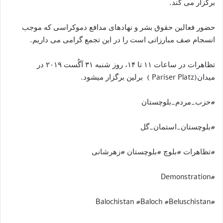
برگزار می کند.
حضور فعالین حقوق بشر و نهادهای مدافع دموکراسی که موجب
انسجام صف مبارزاتی است را در این تجمع گرامی می داریم.
تظاھرات در ساعات ۱۱ تا ۱۴، روز شنبه ۳۱ آگُست ۲۰۱۹ در
میدان(Pariser Platz ) برلین برگزار میشود.
#حزب_مردم_بلوچستان
#بلوچستان_استمان_گل
#تظاهرات #بلوچ #بلوچستان #زهرشانی
#Demonstration
#Balochistan #Baloch #Beluschistan