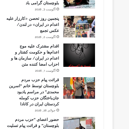
بلوچستان گرامی باد
آگوست 3, 2026
پنجمین روز تحصن «کارزار علیه
اعدام در ایران» در لندن/
عکس تجمع
آگوست 2, 2026
اقدام مشترک علیه موج
اعدام‌ها و حکومت کشتار و
اعدام در ایران/ سازمان ها و
احزاب امضا کننده متن
آگوست 1, 2026
قرائت پیام حزب مردم
بلوچستان توسط خانم “اسرین
محمدی” در مراسم یادبود
جان‌باختگان حزب کومله
کردستان ایران در کانادا
جولای 26, 2026
حضور اعضای “حزب مردم
بلوچستان” و قرائت پیام تسلیت