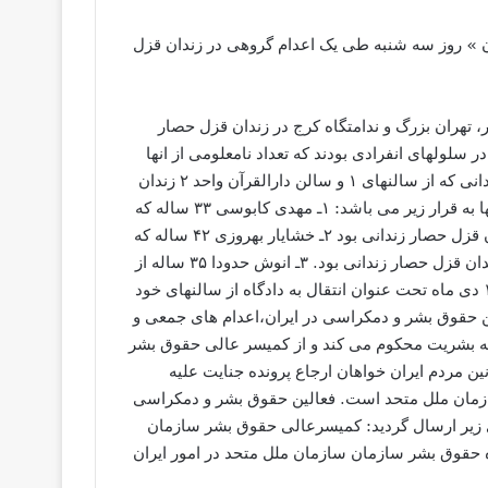
ن » روز سه شنبه طی یک اعدام گروهی در زندان قزل
قزل حصار، تهران بزرگ و ندامتگاه کرج در زندان قزل حصار
ته شدند. بنابه گزارشات رسیده حدودا ۱۱ زندانی در سلولهای انفرادی بودند که تعداد نامعلومی از انها
اعدام و تعدادی موقتا به سلولهای خود بازگردانده شدند. اما ۴ زندانی که از سالنهای ۱ و سالن دارالقرآن واحد ۲ زندان
قزل حصار بودند اعدام شدند که اسامی و مشخصات بعضی از آنها به قرار زیر می باشد: ۱ـ مهدی کابوسی ۳۳ ساله که
به مدت ۴ سال در زندان بود ، او در سالن دارالقرآن واحد ۲ زندان قزل حصار زندانی بود ۲ـ خشایار بهروزی ۴۲ ساله که
به مدت ۷ سال در زندان بود ،او نیز در سالن دارالقرآن واحد ۲ زندان قزل حصار زندانی بود. ۳ـ انوش حدودا ۳۵ ساله از
سالن ۱ واحد ۲ زندان قزل حصار کرج این زندانیان روز دوشنبه ۱۳ دی ماه تحت عنوان انتقال به دادگاه از سالنهای خود
ن حقوق بشر و دمکراسی در ایران،اعدام های جمعی و
علیه بشریت محکوم می کند و از کمیسر عالی حقوق بشر
ین مردم ایران خواهان ارجاع پرونده جنایت علیه
ازمان ملل متحد است. فعالين حقوق بشر و دمكراسى
ژانویه ٢٠١۷ گزارش به سازمانهاي زير ارسال گرديد: كميسرعالى حقوق بشر سازمان
 حقوق بشر سازمان سازمان ملل متحد در امور ایران