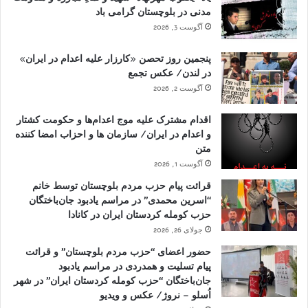
مدنی در بلوچستان گرامی باد
آگوست 3, 2026
پنجمین روز تحصن «کارزار علیه اعدام در ایران»
در لندن/ عکس تجمع
آگوست 2, 2026
اقدام مشترک علیه موج اعدام‌ها و حکومت کشتار
و اعدام در ایران/ سازمان ها و احزاب امضا کننده
متن
آگوست 1, 2026
قرائت پیام حزب مردم بلوچستان توسط خانم
“اسرین محمدی” در مراسم یادبود جان‌باختگان
حزب کومله کردستان ایران در کانادا
جولای 26, 2026
حضور اعضای “حزب مردم بلوچستان” و قرائت
پیام تسلیت و همدردی در مراسم یادبود
جان‌باختگان “حزب کومله کردستان ایران” در شهر
اُسلو – نروژ/ عکس و ویدیو