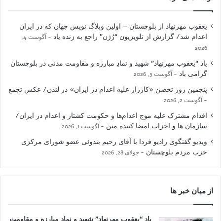
یعقوب مهرنهاد از بلوچستان – اولین وبلاگ نویس جهان که در ایران
اعدام شد/ گزارش از تلویزیون “رُژن” راجع به زنده یاد
آگوست 4,
2026
یاد “یعقوب مهرنهاد” شهید و نمادِ مبارزه و مقاومت مدنی در بلوچستان
گرامی باد
آگوست 3, 2026
پنجمین روز تحصن «کارزار علیه اعدام در ایران» در لندن/ عکس تجمع
آگوست 2, 2026
اقدام مشترک علیه موج اعدام‌ها و حکومت کشتار و اعدام در ایران/
سازمان ها و احزاب امضا کننده متن
آگوست 1, 2026
ویدیو گفتگوی رادیو فردا با آقای رحیم بندوئی عضو شورای مرکزی
حزب مردم بلوچستان
جولای 28, 2026
از میان خبر ها
یاد “یعقوب مهرنهاد” شهید و نمادِ مبارزه و مقاومت