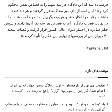
فرستاده شد که این دادگاه هر سه متهم را به قصاص نفس محکوم
کرد و ۱۵ آبان امسال پای میز محاکمه قرار گرفتند و هرچند قصد
داشتند جنایت را انکار کنند و هریک دیگری را مقصر جلوه دهند، اما
در ‌‌نهایت قضات دادگاه رأی به قصاص هر سه نفر آن‌ها دادند و سپس
حکم صادره در اختیار دیوان عالی کشور قرار گرفت و قضات شعبه
۴۱ دیوان پس از بررسیهای نهایی این حکم را تأیید کردند.»
Publisher:
hd
نوشته‌های تازه
یعقوب مهرنهاد از بلوچستان – اولین وبلاگ نویس جهان که در ایران
اعدام شد/ گزارش از تلویزیون “رُژن” راجع به زنده یاد
آگوست 4,
2026
یاد “یعقوب مهرنهاد” شهید و نمادِ مبارزه و مقاومت مدنی در بلوچستان
گرامی باد
آگوست 3, 2026