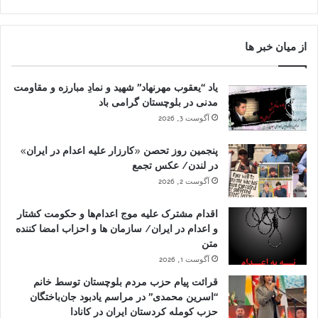
از میان خبر ها
یاد “یعقوب مهرنهاد” شهید و نمادِ مبارزه و مقاومت
مدنی در بلوچستان گرامی باد
آگوست 3, 2026
پنجمین روز تحصن «کارزار علیه اعدام در ایران»
در لندن/ عکس تجمع
آگوست 2, 2026
اقدام مشترک علیه موج اعدام‌ها و حکومت کشتار
و اعدام در ایران/ سازمان ها و احزاب امضا کننده
متن
آگوست 1, 2026
قرائت پیام حزب مردم بلوچستان توسط خانم
“اسرین محمدی” در مراسم یادبود جان‌باختگان
حزب کومله کردستان ایران در کانادا