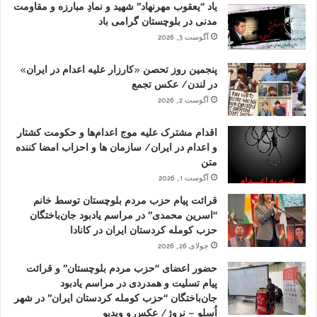
یاد “یعقوب مهرنهاد” شهید و نمادِ مبارزه و مقاومت
مدنی در بلوچستان گرامی باد
آگوست 3, 2026
پنجمین روز تحصن «کارزار علیه اعدام در ایران»
در لندن/ عکس تجمع
آگوست 2, 2026
اقدام مشترک علیه موج اعدام‌ها و حکومت کشتار
و اعدام در ایران/ سازمان ها و احزاب امضا کننده
متن
آگوست 1, 2026
قرائت پیام حزب مردم بلوچستان توسط خانم
“اسرین محمدی” در مراسم یادبود جان‌باختگان
حزب کومله کردستان ایران در کانادا
جولای 26, 2026
حضور اعضای “حزب مردم بلوچستان” و قرائت
پیام تسلیت و همدردی در مراسم یادبود
جان‌باختگان “حزب کومله کردستان ایران” در شهر
اُسلو – نروژ/ عکس و ویدیو