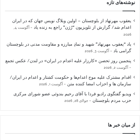
نوشته‌های تازه
یعقوب مهرنهاد از بلوچستان – اولین وبلاگ نویس جهان که در ایران
اعدام شد/ گزارش از تلویزیون “رُژن” راجع به زنده یاد
آگوست 4,
2026
یاد “یعقوب مهرنهاد” شهید و نمادِ مبارزه و مقاومت مدنی در بلوچستان
گرامی باد
آگوست 3, 2026
پنجمین روز تحصن «کارزار علیه اعدام در ایران» در لندن/ عکس تجمع
آگوست 2, 2026
اقدام مشترک علیه موج اعدام‌ها و حکومت کشتار و اعدام در ایران/
سازمان ها و احزاب امضا کننده متن
آگوست 1, 2026
ویدیو گفتگوی رادیو فردا با آقای رحیم بندوئی عضو شورای مرکزی
حزب مردم بلوچستان
جولای 28, 2026
از میان خبر ها