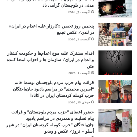
مدنی در بلوچستان گرامی باد
آگوست 3, 2026
پنجمین روز تحصن «کارزار علیه اعدام در ایران»
در لندن/ عکس تجمع
آگوست 2, 2026
اقدام مشترک علیه موج اعدام‌ها و حکومت کشتار
و اعدام در ایران/ سازمان ها و احزاب امضا کننده
متن
آگوست 1, 2026
قرائت پیام حزب مردم بلوچستان توسط خانم
“اسرین محمدی” در مراسم یادبود جان‌باختگان
حزب کومله کردستان ایران در کانادا
جولای 26, 2026
حضور اعضای “حزب مردم بلوچستان” و قرائت
پیام تسلیت و همدردی در مراسم یادبود
جان‌باختگان “حزب کومله کردستان ایران” در شهر
اُسلو – نروژ/ عکس و ویدیو