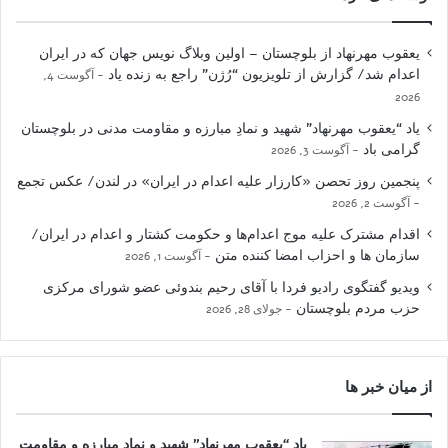
یعقوب مهرنهاد از بلوچستان – اولین وبلاگ نویس جهان که در ایران
اعدام شد/ گزارش از تلویزیون “رُژن” راجع به زنده یاد
آگوست 4,
2026
یاد “یعقوب مهرنهاد” شهید و نمادِ مبارزه و مقاومت مدنی در بلوچستان
گرامی باد
آگوست 3, 2026
پنجمین روز تحصن «کارزار علیه اعدام در ایران» در لندن/ عکس تجمع
آگوست 2, 2026
اقدام مشترک علیه موج اعدام‌ها و حکومت کشتار و اعدام در ایران/
سازمان ها و احزاب امضا کننده متن
آگوست 1, 2026
ویدیو گفتگوی رادیو فردا با آقای رحیم بندوئی عضو شورای مرکزی
حزب مردم بلوچستان
جولای 28, 2026
از میان خبر ها
یاد “یعقوب مهرنهاد” شهید و نمادِ مبارزه و مقاومت