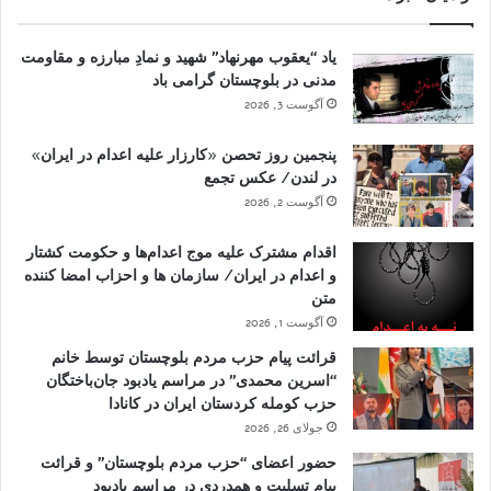
یاد “یعقوب مهرنهاد” شهید و نمادِ مبارزه و مقاومت
مدنی در بلوچستان گرامی باد
آگوست 3, 2026
پنجمین روز تحصن «کارزار علیه اعدام در ایران»
در لندن/ عکس تجمع
آگوست 2, 2026
اقدام مشترک علیه موج اعدام‌ها و حکومت کشتار
و اعدام در ایران/ سازمان ها و احزاب امضا کننده
متن
آگوست 1, 2026
قرائت پیام حزب مردم بلوچستان توسط خانم
“اسرین محمدی” در مراسم یادبود جان‌باختگان
حزب کومله کردستان ایران در کانادا
جولای 26, 2026
حضور اعضای “حزب مردم بلوچستان” و قرائت
پیام تسلیت و همدردی در مراسم یادبود