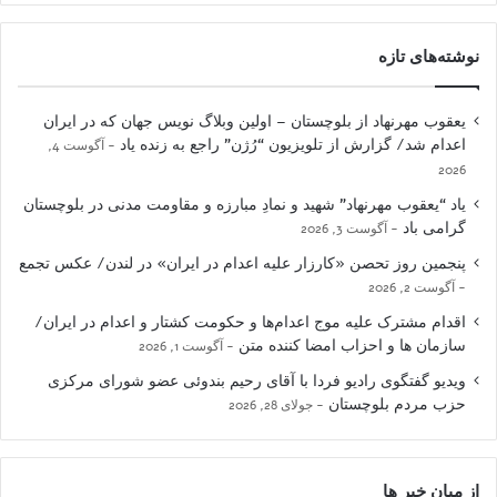
نوشته‌های تازه
یعقوب مهرنهاد از بلوچستان – اولین وبلاگ نویس جهان که در ایران
اعدام شد/ گزارش از تلویزیون “رُژن” راجع به زنده یاد
آگوست 4,
2026
یاد “یعقوب مهرنهاد” شهید و نمادِ مبارزه و مقاومت مدنی در بلوچستان
گرامی باد
آگوست 3, 2026
پنجمین روز تحصن «کارزار علیه اعدام در ایران» در لندن/ عکس تجمع
آگوست 2, 2026
اقدام مشترک علیه موج اعدام‌ها و حکومت کشتار و اعدام در ایران/
سازمان ها و احزاب امضا کننده متن
آگوست 1, 2026
ویدیو گفتگوی رادیو فردا با آقای رحیم بندوئی عضو شورای مرکزی
حزب مردم بلوچستان
جولای 28, 2026
از میان خبر ها