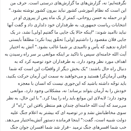
نگرفته‌ایم؛ نه، گزارش‌های ما گزارش‌های درستی است. حرف من
این است که نظام آموزشی کشور نباید بیرون کشور نوشته بشود.”
او در حمله به حسن روحانی، کمتر از یک ماه پس از پیروزی او در
انتخابات ریاست جمهوری، به طرفداران خود دلداری داد و گفت آنها
نباید ناامید شوند: “اینکه حالا یک جایی ما گفتیم [ولی] نشد، در یک
جایی فلان مقصود را داشتیم [ولی] تحقّق پیدا نکرد؛ مطلقاً بایستی
اجازه ندهید که یأس و ناامیدی بر شما غالب بشود.” آتش به اختیار
آیت الله خامنه‌ای سپس با تاکید بر اینکه موانعی بر سر راه رسیدن به
اهداف مورد نظر وجود دارد، به طرفداران خود توصیه کرد که به
دنبال راه حال باشند: “یک بخش دیگر از واقعیّات این است که شما
وقتی آرمان‌گرا هستید و می‌خواهید به سمت این آرمان حرکت بکنید،
باید توجّه داشته باشید که این‌جوری نیست که انسان با معجزه
خودش را به آرمان بتواند برساند؛ نه، مشکلاتی وجود دارد، موانعی
وجود دارد؛ لابه‌لای این موانع باید راه را پیدا کرد.” با این حال، به نظر
می‌رسد که آیت الله خامنه‌ای چندان هم منتظر یافتن این “راه” از
سوی مخاطبانش نشد و در توصیه ای که بیشتر به اعلام جنگ علیه
دولت شبیه است، گفت:” اینجا فرمانده دستورِ آتش‌به‌اختیار می‌دهد.
خب شما افسرهای جنگ نرمید -قرار شد شما افسران جوان جنگ