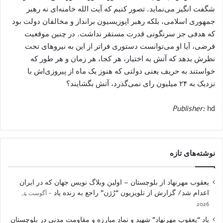
شگفت انگیز می‌نماید. تصور کنیم که آیت الله خامنه‌ای نه رهبر
جمهوری اسلامی، بلکه رهبر اپوزیسیون برانداز و مخالفان دولت بود
که هدفی جز سرنگونی قدرت مستقر نداشت. در چنین موقعیت
فرضی، آیا او می‌توانست دستوری فراتر از این به نیروهای تحت
نظرش بدهد که آتش به اختیار، هر کجا، هر زمان و هر طور که
خواستند به حریف یعنی دولتی که هنوز یک ماه از پیروزی‌اش با
نزدیک به ۲۴ میلیون رای نمی‌گذرد، آتش بگشایند؟
Publisher:
hd
نوشته‌های تازه
یعقوب مهرنهاد از بلوچستان – اولین وبلاگ نویس جهان که در ایران
اعدام شد/ گزارش از تلویزیون “رُژن” راجع به زنده یاد
آگوست 4,
2026
یاد “یعقوب مهرنهاد” شهید و نمادِ مبارزه و مقاومت مدنی در بلوچستان