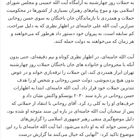
به حملات روز چهارشنبه به آرامگاه آیت الله خمینی و مجلس شورای
اسلامی بود و موج پیام‌های رهبران بسیاری از کشورها در محکومیت
حملات و همدردی با بازماندگان جان باختگان به سوی حسن روحانی
سرازیر، آیت الله علی خامنه‌ای در اظهار نظری که به دلیل صراحت،
کم سابقه است، به پیروان خود دستور داد هرطور که می‌خواهند و
هر زمان که می‌خواهند به دولت حمله کنند.
آیت الله خامنه‌ای، در اظهار نظری کوتاه و نیم دقیقه‌ای، حتی بدون
آنکه با مجروحان و خانواده های جان باختگان حملات روز چهارشنبه
تهران ابراز همدردی کند، این حملات را ترقه‌بازی خواند و در عوض
بدون هیچ پرده‌پوشی، دولت حسن روحانی و شخص او را هدف
تندترین حملات خود قرار داد. آیت الله خامنه‌ای، ابتدا به اظهارات
حسن روحانی در باره سند ۲۰۳۰ یونسکو واکنش نشان داد و
حرف‌های او را به کلی رد کرد. آقای روحانی با انتقاد از حملاتی که
پس از سخنان آیت الله خامنه‌ای در باره این سند متوجه او شده بود،
دلیل موضع‌گیری منفی رهبر جمهوری اسلامی را گزارش‌های
نادرستی خواند که به او داده می‌شود. اما آیت الله خامنه‌ای با رد این
موضوع تاکید کرد: “آنهایی که خیال می‌کنند ما گزارش درست