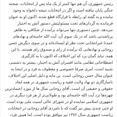
رئیس جمهوری، آن هم تنها کمتر از یک ماه پس از انتخابات، صحنه
جنگی پایان نیافته است و اگر در انتخابات نتیجه دلخواه به وجود
نیامده و به گفته او، رابطه با قرارگاه قطع شده، اکنون او به عنوان
فرمانده به گردان‌های تحت مسئولیتش دستور آتش به اختیار
می‌دهد. چنین دستوری تنها می‌تواند برآمده از شکافی به ظاهر
پرناشدنی باشد که در یک سوی آن، آیت الله خامنه‌ای و نهادهای
عمدتا غیرانتخابی تحت نظر او ایستاده‌اند و در سوی دیگرش حسن
روحانی و نهادهایی که برآمده از رای و صندوق رای هستند. با این
همه، نباید گمان برد که این اختلاف که اکنون با به کارگیری
اصطلاحاتی نظامی مانند افسران آتش به اختیار، بیشتر به دشمنی
شبیه است، امری صرفا خصوصی و معطوف به فرد و در اینجا به
عنوان مثال حسن روحانی است. بن مایه و دلیل اصلی این اختلاف،
ناسازگاری دو نهاد ولایت فقیه و ریاست جمهوری در همه ابعاد
حقوقی و حقیقی آن است. آقای روحانی سال ها از مورد اعتمادترین
چهره‌ها نزد آیت الله خامنه‌ای بود و طولانی‌تر از هر فرد دیگری در
جمهوری اسلامی نماینده او در شورای عالی امنیت ملی بوده است.
او حتی چندی پیش نیز گفت که با نامزدی آقای روحانی در انتخابات
ریاست جمهوری سال ۱۳۷۶ نیز موافق بوده است. اما همین فرد،