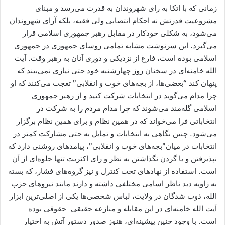
زمانی که با اتکا به رای شهروندان به قدرت می‌رسد و مبنای
مشروعیت قدرتش نه احکام انتصابی ولی فقیه، بلکه آرای شهروندان
می‌شود، به شکلی خودکار در مقابل رهبر جمهوری اسلامی قرار
می‌گیرد. این سرنوشت مشابه تمامی روسای جمهوری در جمهوری
اسلامی بوده است، فارغ از نزدیکی و دوری آنان به رهبر وقت. آیت
الله خامنه‌ای در سخنان روز چهارشنبه خود حتی نیازی نمی‌بیند که
پنهان کند “بعضی‌ها، از بچه‌های خوب و انقلابی” تعجب می‌کنند که او
چرا مدام می‌گوید در انتخابات شرکت کنید و از رهبر جمهوری
اسلامی گله‌مند می‌شوند که چرا مدام مردم را به شرکت در
انتخاباتی فرا می‌خواند که در همین نظام و برای همین نظام برگزار
می‌شود. چنین نگاهی به انتخابات و تمایل به حتی مشارکت کمتر در
انتخابات در ميان”بچه‌های خوب و انقلابی”، پیامدهای روشنی دارد که
نپذیرفتن و یا گردن نگذاشتن به نظر و رای اکثریت تنها جلوه‌ای از آن
است. استفاده از نهادهای تحت کنترل و نیز گروه‌های فشار، که بسته
به زاویه دید ناظر اسامی مختلفی داشته و دارند مانند نیروهای حزب
الله، ذوب شدگان در ولایت، لباس شخصی‌ها یکی از اصلی‌ترین ابزار
آیت الله خامنه‌ای در این مقابله و منازعه حقیقی-حقوقی بوده
است. با وجود چنین پیشینه‌ای، هنوز صدور دستور آتش به اختیار