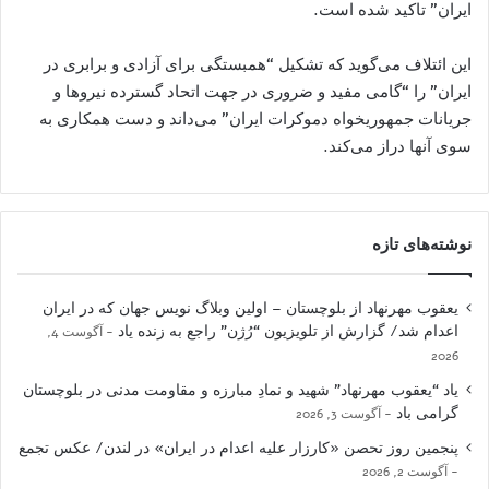
ایران” تاکید شده است.
این ائتلاف می‌گوید که تشکیل “همبستگی برای آزادی و برابری در
ايران” را “گامی مفيد و ضروری در جهت اتحاد گسترده نيروها و
جريانات جمهوريخواه دموکرات ايران” می‌داند و دست همکاری به
سوی آنها دراز می‌کند.
نوشته‌های تازه
یعقوب مهرنهاد از بلوچستان – اولین وبلاگ نویس جهان که در ایران
اعدام شد/ گزارش از تلویزیون “رُژن” راجع به زنده یاد
آگوست 4,
2026
یاد “یعقوب مهرنهاد” شهید و نمادِ مبارزه و مقاومت مدنی در بلوچستان
گرامی باد
آگوست 3, 2026
پنجمین روز تحصن «کارزار علیه اعدام در ایران» در لندن/ عکس تجمع
آگوست 2, 2026