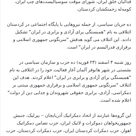
فدائيان خلق ايران، شورای موقت سوسياليست‌های چپ ايران،
کومه‌له زحمتکشان کردستان.
ده جریان سیاسی، از جمله نیروهایی با پایگاه اجتماعی در کردستان
ائتلافی به نام “همبستگی برای آزادی و برابری در ايران” تشکیل
دادند. این ائتلاف می‌ گوید هدفش “سرنگونی جمهوری اسلامی و
برقراری فدرالیسم در ایران” است.
روز شنبه ۴ اسفند (۲۳ فوریه) ده حزب و سازمان سیاسی در
نشستی در شهر هانوفر آلمان آغاز فعالیت خود را در ائتلافی به نام
“همبستگی برای آزادی و برابری در ايران” اعلام کردند. هدف این
ائتلاف “سرنگونی جمهوری اسلامی و برقراری جمهوری مبتنی بر
دمکراسی، آزادی، برابری حقوقی شهروندان و جدایی دین از دولت”
اعلام شده است.
این گروه‌ها عبارتند از اتحاد دمکراتيک آذربايجان – بيرليک، جنبش
جمهوريخواهان دموکرات و لائيک ايران، حزب تضامن دمکراتيک
اهواز، حزب دمکرات کردستان ايران، حزب دمکرات کردستان، حزب