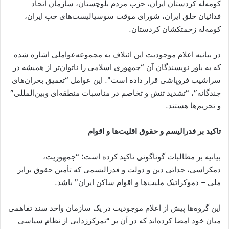
کومه‌له کردستان ايران، حزب مردم بلوچستان، سازمان اتحاد
فدائيان خلق ايران، شورای موقت سوسياليست‌های چپ ايران،
کومه‌له زحمتکشان کردستان.
در بیانیه‌ اعلام موجودیت این ائتلاف به مجموعه‌عواملی اشاره شده
که به باور نویسندگان آن “جمهوری اسلامی را ناتوان‌تر از همیشه در
سراشیب فروپاشی قرار داده است”. این عوامل “تعميق بحران‌های
چندگانه”، “تشديد تنش و تخاصم در مناسبات منطقه‌ای وبين‌المللى”
و تحریم‌ها هستند.
تاکید بر فدرالیسم و حقوق اقلیت‌ها و اقوام
بیانیه بر مطالبات گوناگونی تاکید کرده است؛ “جمهوریت،
دمکراسی، جدائی دین و دولت و فدرالیسمى که تأمين حقوق برابر
ملی – دموکراتیک ملیت‌ها و اقوام ساکن ایران” باشد.
این گروه‌ها پیش از اعلام موجودیت در یک سازمان واحد سند تفاهمی
میان خود امضا کرده‌اند که در آن بر “تمرکززدایی از نظام سیاسی