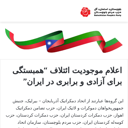
اعلام موجودیت ائتلاف “همبستگی
برای آزادی و برابری در ایران”
این گروه‌ها عبارتند از اتحاد دمکراتيک آذربايجان – بيرليک، جنبش
جمهوريخواهان دموکرات و لائيک ايران، حزب تضامن دمکراتيک
اهواز، حزب دمکرات کردستان ايران، حزب دمکرات کردستان، حزب
کومه‌له کردستان ايران، حزب مردم بلوچستان، سازمان اتحاد