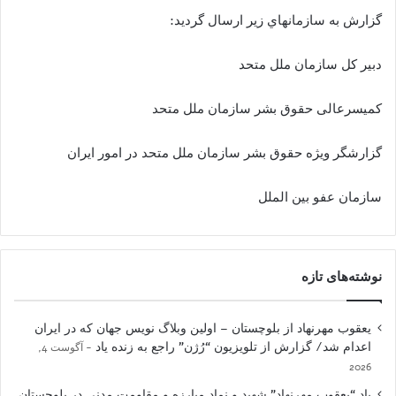
گزارش به سازمانهاي زير ارسال گرديد:
دبیر کل سازمان ملل متحد
كميسرعالى حقوق بشر سازمان ملل متحد
گزارشگر ويژه حقوق بشر سازمان ملل متحد در امور ایران
سازمان عفو بين الملل
نوشته‌های تازه
یعقوب مهرنهاد از بلوچستان – اولین وبلاگ نویس جهان که در ایران
اعدام شد/ گزارش از تلویزیون “رُژن” راجع به زنده یاد
آگوست 4,
2026
یاد “یعقوب مهرنهاد” شهید و نمادِ مبارزه و مقاومت مدنی در بلوچستان