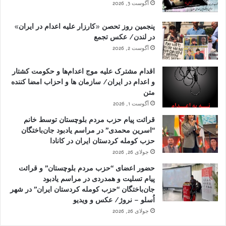
آگوست 3, 2026
پنجمین روز تحصن «کارزار علیه اعدام در ایران»
در لندن/ عکس تجمع
آگوست 2, 2026
اقدام مشترک علیه موج اعدام‌ها و حکومت کشتار
و اعدام در ایران/ سازمان ها و احزاب امضا کننده
متن
آگوست 1, 2026
قرائت پیام حزب مردم بلوچستان توسط خانم
“اسرین محمدی” در مراسم یادبود جان‌باختگان
حزب کومله کردستان ایران در کانادا
جولای 26, 2026
حضور اعضای “حزب مردم بلوچستان” و قرائت
پیام تسلیت و همدردی در مراسم یادبود
جان‌باختگان “حزب کومله کردستان ایران” در شهر
اُسلو – نروژ/ عکس و ویدیو
جولای 26, 2026