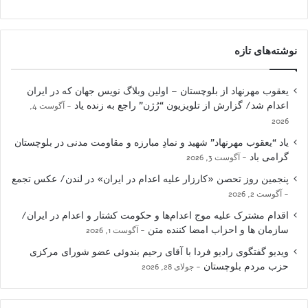
نوشته‌های تازه
یعقوب مهرنهاد از بلوچستان – اولین وبلاگ نویس جهان که در ایران
اعدام شد/ گزارش از تلویزیون “رُژن” راجع به زنده یاد
آگوست 4,
2026
یاد “یعقوب مهرنهاد” شهید و نمادِ مبارزه و مقاومت مدنی در بلوچستان
گرامی باد
آگوست 3, 2026
پنجمین روز تحصن «کارزار علیه اعدام در ایران» در لندن/ عکس تجمع
آگوست 2, 2026
اقدام مشترک علیه موج اعدام‌ها و حکومت کشتار و اعدام در ایران/
سازمان ها و احزاب امضا کننده متن
آگوست 1, 2026
ویدیو گفتگوی رادیو فردا با آقای رحیم بندوئی عضو شورای مرکزی
حزب مردم بلوچستان
جولای 28, 2026