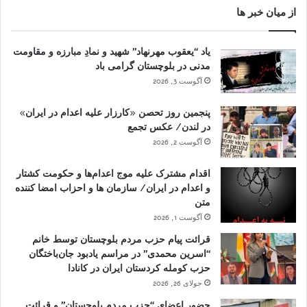
از میان خبر ها
یاد “یعقوب مهرنهاد” شهید و نمادِ مبارزه و مقاومت
مدنی در بلوچستان گرامی باد
آگوست 3, 2026
پنجمین روز تحصن «کارزار علیه اعدام در ایران»
در لندن/ عکس تجمع
آگوست 2, 2026
اقدام مشترک علیه موج اعدام‌ها و حکومت کشتار
و اعدام در ایران/ سازمان ها و احزاب امضا کننده
متن
آگوست 1, 2026
قرائت پیام حزب مردم بلوچستان توسط خانم
“اسرین محمدی” در مراسم یادبود جان‌باختگان
حزب کومله کردستان ایران در کانادا
جولای 26, 2026
حضور اعضای “حزب مردم بلوچستان” و قرائت