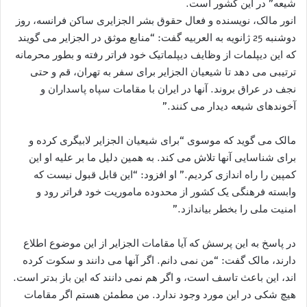
شیعه” در این کشور است.
انور مالک، نویسنده و فعال حقوق بشر الجزایری ساکن فرانسه، روز
دوشنبه 25 ژانویه به العربیه گفت: “منابع موثق در الجزایر می گویند
که این دیپلمات از وظایف دیپلماتیک خود فراتر رفته و بطور محرمانه
ترتیبی می دهد تا شیعیان الجزایر برای سفر به تهران، قم و حتی
نجف در عراق بروند. آنها در ایران با مقامات سپاه پاسداران و
آخوندهای شیعه دیدار می کنند.”
مالک می گوید که موسوی “برای شیعیان الجزایر لابیگری کرده و
برای شناسایی آنها تلاش می کند. به همین دلیل ما بر علیه او این
کمپین را راه اندازی کردیم.” او افزود: “این قابل قبول نیست که
وابسته فرهنگی یک کشور از محدوده ماموریت خود فراتر رود و
امنیت ملی را بخطر بیاندازد.”
در پاسخ به این پرسش که آیا مقامات الجزایر از این موضوع اطلاع
دارند، مالک گفت: “من نمی دانم. اگر آنها می دانند و سکوت کرده
اند، این باعث تاسف است، و اگر هم نمی دانند که این باز بدتر است.
هیچ شکی در این مورد وجود ندارد. من مطمئن هستم اگر مقامات