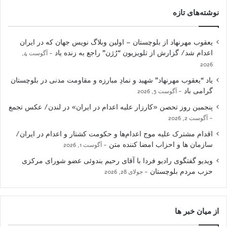
نوشته‌های تازه
یعقوب مهرنهاد از بلوچستان – اولین وبلاگ نویس جهان که در ایران
اعدام شد/ گزارش از تلویزیون “رُژن” راجع به زنده یاد
آگوست 4,
2026
یاد “یعقوب مهرنهاد” شهید و نمادِ مبارزه و مقاومت مدنی در بلوچستان
گرامی باد
آگوست 3, 2026
پنجمین روز تحصن «کارزار علیه اعدام در ایران» در لندن/ عکس تجمع
آگوست 2, 2026
اقدام مشترک علیه موج اعدام‌ها و حکومت کشتار و اعدام در ایران/
سازمان ها و احزاب امضا کننده متن
آگوست 1, 2026
ویدیو گفتگوی رادیو فردا با آقای رحیم بندوئی عضو شورای مرکزی
حزب مردم بلوچستان
جولای 28, 2026
از میان خبر ها