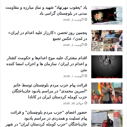
یاد “یعقوب مهرنهاد” شهید و نمادِ مبارزه و مقاومت
مدنی در بلوچستان گرامی باد
آگوست 3, 2026
پنجمین روز تحصن «کارزار علیه اعدام در ایران»
در لندن/ عکس تجمع
آگوست 2, 2026
اقدام مشترک علیه موج اعدام‌ها و حکومت کشتار
و اعدام در ایران/ سازمان ها و احزاب امضا کننده
متن
آگوست 1, 2026
قرائت پیام حزب مردم بلوچستان توسط خانم
“اسرین محمدی” در مراسم یادبود جان‌باختگان
حزب کومله کردستان ایران در کانادا
جولای 26, 2026
حضور اعضای “حزب مردم بلوچستان” و قرائت
پیام تسلیت و همدردی در مراسم یادبود
جان‌باختگان “حزب کومله کردستان ایران” در شهر