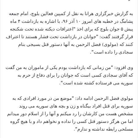
به گزارش خبرگزاری هرانا به نقل از کمپین فعالین بلوچ، امام جمعه
پشامگ در خطبه های امروز ۱۰ آذر ۹۶، با اشاره به بازداشت ۴ ماه
پیش ۵ جوان بلوچ که برای اخذ “اعترافات دیکته شده تحت شکنجه
قرار گرفتند گفت: ”جوانان در بازداشت تحت فشار هستند تا اعتراف
کنند که (مولوی) فضل الرحمن به آنها دستور قتل بسیجی بنام
سجادی را داده است”.
وی افزود: ”من زمانی که بازداشت بودم یکی از ماموران به من گفت
که آقای سجادی کسی است که جوانان را برای دفاع از حرم به
سوریه می فرستاده کشته شده است”.
مولوی فضل الرحمن ادامه داد: ”موضع من در مورد افرادی که به
سوریه برای قتل افراد بیگناه و زن و بچه های سوریه می روند
مشخص هست من کارشان را رد میکنم و آنها را از اسلام دور میدانم
اما من هرگز دستور قتل کسی را نداده و نخواهم داد و با هیچ گروه
مسلحی رابطه نداشته و ندارم”.