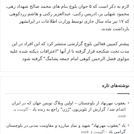
لازم به ذکر است که ۵ جوان بلوچ بنام های محمد صالح شهداد زهی،
محمود شهلی بر، ادریس رکنی، عبدالعزیز رکنی و هاشم زردکوهی
که ۱۷ تیر ماه سال جاری توسط وزارت اطلاعات در ایرانشهر
بازداشت شدند.
پیشتر کمپین فعالین بلوچ گزارشی منتشر کرد که این افراد در این
مدت تحت شکنجه قرار گرفته تا از آنها “اعترافات دیکته شده علیه
مولوی فضل الرحمن کوهی امام جمعه پشامگ” گرفته شود
نوشته‌های تازه
یعقوب مهرنهاد از بلوچستان – اولین وبلاگ نویس جهان که در ایران
اعدام شد/ گزارش از تلویزیون “رُژن” راجع به زنده یاد
آگوست 4,
2026
یاد “یعقوب مهرنهاد” شهید و نمادِ مبارزه و مقاومت مدنی در بلوچستان
گرامی باد
آگوست 3, 2026