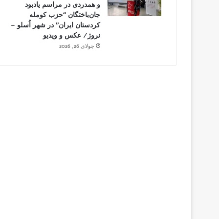
و همدردی در مراسم یادبود
جان‌باختگان “حزب کومله
کردستان ایران” در شهر اُسلو –
نروژ/ عکس و ویدیو
جولای 26, 2026