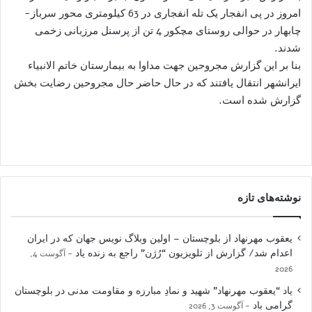
امروز در پی انفجار یک تله انفجاری در 63 کیلومتری محور سرباز-
چابهار در حوالی روستای مچکور 4 تن از پرسنل مرزبانی زخمی
شدند.
بنا بر این گزارش مجروحین جهت مداوا به بیمارستان خاتم الانبیاء
ایرانشهر انتقال یافتند که در حال حاضر حال مجروحین رضایت بخش
گزارش شده است.
نوشته‌های تازه
یعقوب مهرنهاد از بلوچستان – اولین وبلاگ نویس جهان که در ایران
اعدام شد/ گزارش از تلویزیون “رُژن” راجع به زنده یاد
آگوست 4,
2026
یاد “یعقوب مهرنهاد” شهید و نمادِ مبارزه و مقاومت مدنی در بلوچستان
گرامی باد
آگوست 3, 2026