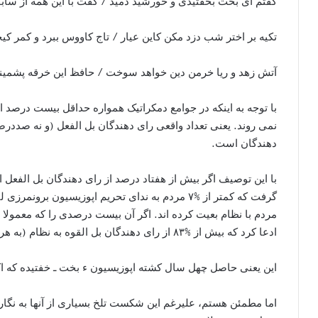
گفتم ای بخت بخفتیدی و خورشید دمید / گفت با این همه از ساب
تکیه بر اختر شب دزد مکن کاین عیار / تاج کاووس ببرد و کمر ک
آتش زهد و ریا خرمن دین خواهد سوخت / حافظ این خرقه پشمینه ب
با توجه به اینکه در جوامع دمکراتیک همواره حداقل بیست درصد ا
نمی روند. یعنی تعداد واقعی رای دهندگان بل الفعل (و نه صددر
دهندگان است.
با این توصیف اگر بیش از هفتاد درصد از رای دهندگان بل الفعل ا
مردم با نظام بعیت کرده اند. اگر آن بیست درصدی را که معمولا
ادعا کرد که بیش از %۸۳ از رای دهندگان بل القوه به نظام (به هر دلیلی ـ دلیل آن مهم نیست) بیعت کرده اند.
این یعنی حاصل چهل سال کشته اپوزیسیون ء بخت ـ خفتیده که اکثر 
اما مطمئن هستم، علیرغم این شکست تلخ بسیاری از آنها به نگارن