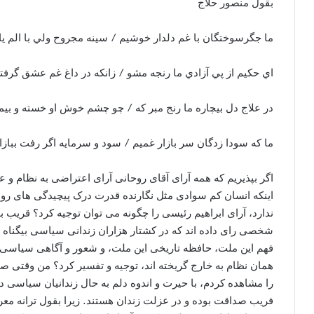
بقول منصور حلاج
ما جگرسوختگان با غم دلدار خوشيم / سينه مجروح ولي با الم ي
اي حکيم از پي آزادي ما رنجه مشو / زانکه در داغ غم عشق گرفت
در علاج دل بيچاره ما رنج مبر که / چو چشم خوش او خسته و بي
ما که سودا زدگان سر بازار غميم / سود و سرمايه اگر رفت بباز
اگر بپذیریم که همه آرای آقای روحانی آرای اعتراضی به نظام و 
اینکه انسان کم سوادی مثل نگارنده قدرت درک پیچیدگی های رو
فهم این ملت، حافظه تاریخی این ملت، و شعور و آگاهی سیاسی 
همان نظام به خارج گریخته اند، توجیه و تفسیر کرد؟ من وقتی 
را مشاهده کردم، با حیرت و اندوه دلم به حال زندانیان سیاسی د
فریب صداقت بوده و در عزلت زندان هستند. زیرا بقول ترانه معر