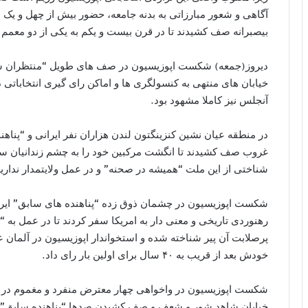
آگاهی و شعور مبارزاتی به بدنه جامعه، حضور بیش از چهل و یک 
بیصبرانه صف کشیدند تا در قرن بیست و یکم به یکی از دو معمم 
دیروز(جمعه) شکست اپوزیسیون در صف های طویل “منتظران شهید
خیابان های منتهی به کنسولگری ها و اماکن رای گیری انتخاباتی 
آنجلس نیز کاملا مشهود بود.
در منطقه عیان نشین کنزینگتون لندن هزاران نفر ایرانی و “پنا
غروب صف کشیدند تا انگشت مرکبین خود را به چشم زندانیان سیا
شناختی از این ملت “همیشه در صحنه” و در عمل ولایتمدار ندارید
شکست اپوزیسیون در چشمان ذوق زده “پناهنده های سابق” ایرانی
رهنوردی تاریخی و معنی دار به امریکا سفر کردند تا در عمل به
پرصلابت آن پیر شناخته شده و استخواندار اپوزیسیون در آلمان 
خودش بعد از قریب به ۴۰ سال برای اولین بار رای داد.
شکست اپوزیسیون در واخواهی چهار معترض منفرد و مغموم در شهر
خیابان شاهد شور و شعف و صف کشیدن صدها “پناهنده سابق” در 