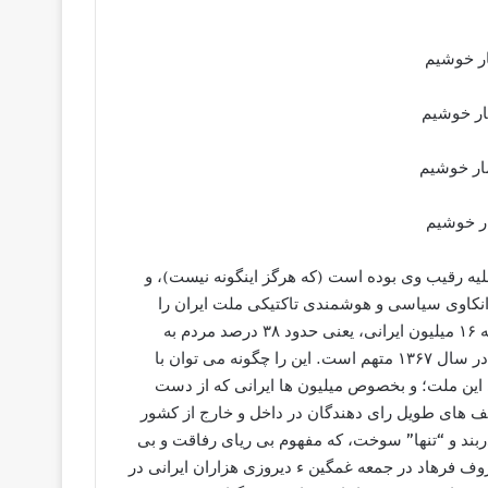
ار خوشيم
ار خوشيم
مار خوشيم
ار خوشيم
علیه رقیب وی بوده است (که هرگز اینگونه نیست)، و
انکاوی سیاسی و هوشمندی تاکتیکی ملت ایران را
ندارد، آرای ابراهیم رئیسی را چگونه می توان توجیه کرد؟ قریب به ۱۶ میلیون ایرانی، یعنی حدود ۳۸ درصد مردم به
شخصی رای داده اند که در کشتار هزاران زندانی سیاسی بیگناه در سال ۱۳۶۷ متهم است. این را چگونه می توان با
این ملت؛ و بخصوص میلیون ها ایرانی که از دست
صف های طویل رای دهندگان در داخل و خارج از کشور
ربند و “تنها” سوخت، که مفهوم بی ریای رفاقت و بی
وف فرهاد در جمعه غمگین ء دیروزی هزاران ایرانی در