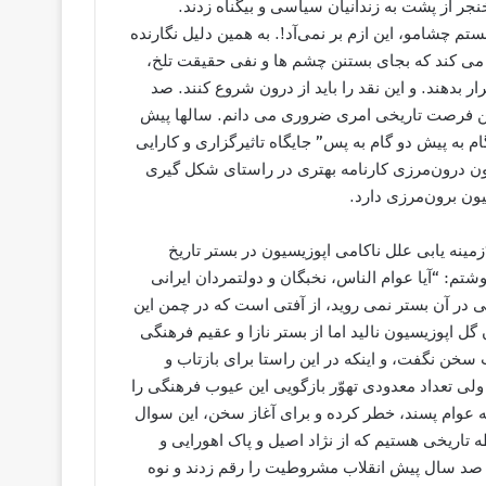
جر از پشت به زندانیان سیاسی و بیگناه زدند.
 چشامو، این ازم بر نمی‌آد!. به همین دلیل نگارنده
می کند که بجای بستنن چشم ها و نفی حقیقت تلخ،
ر بدهند. و این نقد را باید از درون شروع کنند. صد
 این فرصت تاریخی امری ضروری می دانم. سالها پیش
 به پیش دو گام به پس” جایگاه تاثیرگزاری و کارایی
یون درون‌مرزی کارنامه بهتری در راستای شکل گیری
ون برون‌مرزی دارد.
قاله ای تحقیقی بنام “زمينه يابی علل ناکامی اپوزيسيون در بستر تاريخ
شتم: “آيا عوام الناس، نخبگان و دولتمردان ايرانی
در آن بستر نمی رويد، از آفتی است که در چمن این
گل اپوزيسيون ناليد اما از بستر نازا و عقيم فرهنگی
خن نگفت، و اینکه در اين راستا برای بازتاب و
ولی تعداد معدودی تهوّر بازگويی اين عيوب فرهنگی را
 عوام پسند، خطر کرده و برای آغاز سخن، اين سوال
ه تاریخی هستیم که از نژاد اصيل و پاک اهورايی و
ها صد سال پیش انقلاب مشروطیت را رقم زدند و نوه