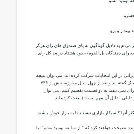
قه نومید مشو
یخسرو
ینداز و برو
ز مردم به دلایل گوناگون به پای صندوق های رای هرگز
صد رای دهندگان بل القوه) حدود هشتاد درصد کل رای
یرانی در این انتخابات شرکت کرده اند، می توان نتیجه
گرفت که کمتر از %۷ مردم به ندای تحریم اپوزیسیون برونمرزی لبیک گفته اند و بعد از چهل سال مبارزه، بیش از %۷۳
 رای نمی دهند به دو قسمت تقسیم کنیم، می توان
آنها کاسبکار بازاری نیستند تا به بازار خوش باشند.
ده نصیحت خواهند کرد که ” از سابقه نومید مشو”؛ یا