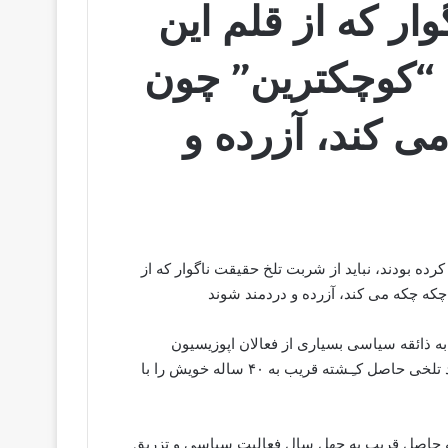
ار که از قلم این
 “کوچکترین” چون
 کند، آزرده و
کرده بودند، نباید از شربت تلخ حقیقت ناگوار که از
که چکه می کند، آزرده و دردمند شوند
به ذائقه سیاسی بسیاری از فعالان اپوزیسیون
برونمرزی کمی تند و نامطلوب به نظر برسد. اما نمی توان و نباید تلخی حاصل کـِـشته قریب به ۴۰ ساله خویش را با
 که حاصل قریب به چهل سال فعالیت سیاسی و تزریق