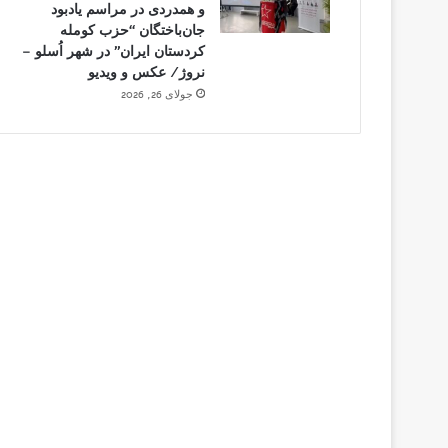
و همدردی در مراسم یادبود
جان‌باختگان “حزب کومله
کردستان ایران” در شهر اُسلو –
نروژ/ عکس و ویدیو
جولای 26, 2026