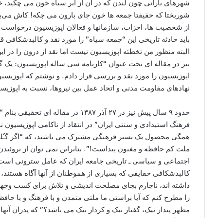
شهرهای بارانی چون لندن که در آن از ابر سیاه خون می چکید، خن
شوربختا که حقیقتا جمعه ها خون جای بارون می چکه! کاش می‌بستم
از شخصیت ها، احزاب، سازمانها و فعالان اپوزیسیون درخواست 
باید حادثه تاریخی این “جمعه سیاه” را مورد نقد و کالبدشکافی قرا
البته منظور من تخطئه اپوزیسیون نیست اما نقد از درون را در
نیز در مقاله ای تحت عنوان “کارنامه سی ساله اپوزیسیون: یک گام
اپوزیسیون را مورد نقد و بررسی قرار دادم. و نوشتم که اپوزیس
نهادهای مقاومت مدنی و اتحاد عمل بین نیروها، نسبت به اپوزیسی
حدود ۹ سال پیش نیز در ۲۷ آذر ۱۳۸۷ در م
فرهنگ استبدادی و سنتی ايران” در انتقاد از ناکامی اپوزیسیون نو
همگی محصول يک بستر فرهنگی مشترک می باشند، که “اگر گـُلی 
ملت کم حافظه و مغبون پيداست!”. بنابراين نمی توان از نروئيدن 
اجتماعی و سیاسی ـ تاریخی جامعه ایران که عامل سترونی است س
کالبدشکافی حقايقی که بسياری از هموطنان از آنها آگاه هستند، 
داشته اند، ناچارم بجای مصلحت انديشی و تلاش برای کسب وجهه
را مطرح کنم که آيا براستی ما ملتی متمدن و با فرهنگ و با حافظ
مظهر پندار نيک، گفتار نيک و کردار نيک می باشد؟” که پدران آن