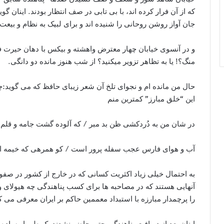
که از آن فرار کرده اند، با بی تابی در صف انتظار بودند. اینان گ
جان آواز روشن روحانی را شنیده اند و برای لبیک به نظام و بیعت
و در آنسوی خیابان چهار معترض واهشته و بیکس با دهان حیرت فریا
منگ؟! یا به تظاهر تزویر میکنید؟ از شب هنوز مانده دو دانگی.
حال من مانده ام و نجوای تلخ آن شعر زیبای حافظ که می گوید
این “خلق مبارز” کمترین منم
در شان من به دُردکشی ظن بد مبر / که آلوده گشت جامه و قلم، 
آب و هوای فارس عجب سفله پرور است / کو همرهی که خیمه از 
به احتمال خیلی زیاد اکثریت کسانی که در خارج از کشور در صفو
آنهایی هستند که در مصاحبه ها برای کسب پناهندگی چه هیولای 
را پرچمدار مبارزه با استبداد معممین حاکم بر ایران معرفی می ک
اینان بعد از دریافت پناهندگی حتی حاضر نشدند یک طومار ساده ا