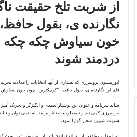
از شربت تلخ حقیقت ناگو
نگارنده ی، بقول حافظ،
خون سیاوش چکه چکه می
دردمند شوند
اپوزیسیون برونمرزی که بسیاری از آنها انتخابات را فعالانه تحریم 
قلم این نگارنده ی، بقول حافظ، “کوچکترین” چون خون سیاوش چ
شاید سرنامه و عنوان این نوشتار تعمدی و انگیزگر و تحریک آمیز 
شربت شیرین شعار گوارا نمود.
زیرا مغلوب واقعی این تراژدی انتخاباتی اپوزیسیون رژیم است