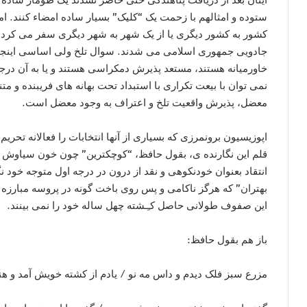
ستوده و امثالهم با زحمت یک “کلیک” بسیار ساده امضاء کنند. اما
کشور به کشور دیگری یا از یک شهر به شهر دیگری سفر می کردن
جادویی جمهوری اسلامی می شدند. سوال تلخ ولی اساسی اینجا
خاورمیانه هستند، مستعد پذیرش دمکراسی هستند و یا به آن درجه
نمی توان با بیعت تکراری با استبداد تحت بهانه های فریبنده و مت
معضل، پذیرش واقعیت تلخ و اعتراف به وجود معضل است.
اپوزیسیون برونمرزی که بسیاری از آنها انتخابات را فعالانه تحریم 
قلم این نگارنده ی، بقول حافظ، “کوچکترین” چون خون سیاوش چک
انتقاد بعنوان خودنکوهی و نقد از درون در درجه اول متوجه خود 
بهتران” که هرگز ناکامی و پس روی باخت گونه در پروسه مبارزه را
این صفوف طولانی حاصل کـِـشته چهل ساله خود را نمی بینند.
باز هم بقول حافظ:
مزرع سبز فلک دیدم و داس مه نو / یادم از کشته خویش آمد و هن