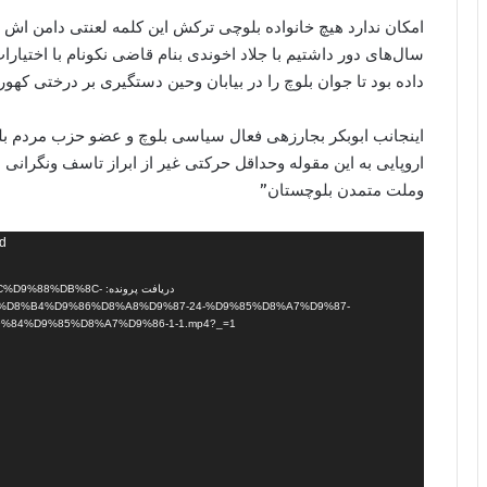
امکان ندارد هیچ خانواده بلوچی ترکش این کلمه لعنتی دامن اش ر
سال‌های دور داشتیم با جلاد اخوندی بنام قاضی نکونام با اختیارات
داده بود تا جوان بلوچ را در بیابان وحین دستگیری بر درختی کهور
اینجانب ابوبکر بجارزهی فعال سیاسی بلوچ و عضو حزب مردم بل
اروپایی به این مقوله وحداقل حرکتی غیر از ابراز تاسف ونگرانی ان
وملت متمدن بلوچستان”
نمایشگر
nd
ویدیو
دریافت پرونده: B%8C
D8%B4%D9%86%D8%A8%D9%87-24-%D9%85%D8%A7%D9%87-
%84%D9%85%D8%A7%D9%86-1-1.mp4?_=1