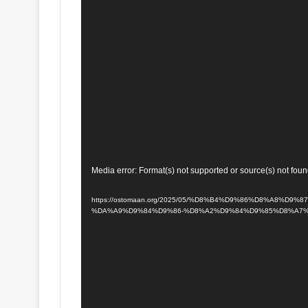
Media error: Format(s) not supported or source(s) not fou
https://ostomaan.org/2025/05/%D8%B4%D9%86%D8%A8%D9%87-3-%-
%DA%A9%D9%84%D9%86-%D8%A2%D9%84%D9%85%D8%A7%D