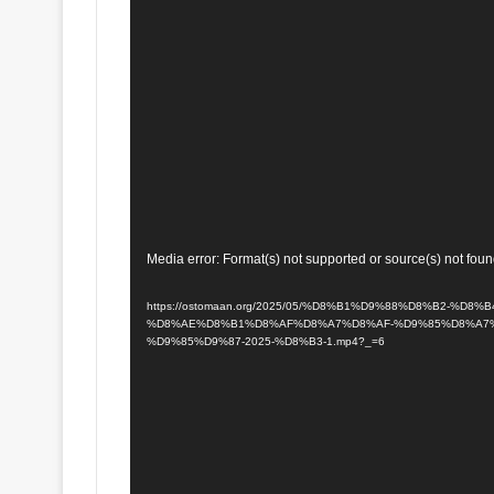
Media error: Format(s) not supported or source(s) not fou
https://ostomaan.org/2025/05/%D8%B1%D9%88%D8%B2-%D8%B4%D9%-
%D8%AE%D8%B1%D8%AF%D8%A7%D8%AF-%D9%85%D8%A7%
%D9%85%D9%87-2025-%D8%B3-1.mp4?_=6