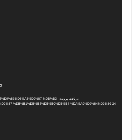
نمایشگر
nd
ویدیو
دریافت پرونده: 86%D8%A8%D9%87-%DB%B3
D9%87-%DB%B1%DB%B4%DB%B0%DB%B4-%DA%A9%D9%84%D9%86-24-