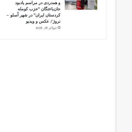
و همدردی در مراسم یادبود
جان‌باختگان “حزب کومله
کردستان ایران” در شهر اُسلو –
نروژ/ عکس و ویدیو
جولای 26, 2026