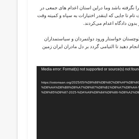
ا نگرفته باشد وما دراین استان اعدام های جمعی در
 تام تا جایی که اینقدر اختیارات به سپاه ‌و کمیته وقت
 بدون دادگاه اعدام می‌کردند.
وچستان خواستار ورود دولتمردان و سیاستمداران
جام دهید تا التیامی گردد بر دل مادران ایران زمین
Media error: Format(s) not supported or source(s) not fou
https://ostomaan.org/2025/05/%D9%88%DB%8C%D8%AF%DB%8C%D9%88%D-
%D8%AA%D8%B8%D8%A7%D9%87%D8%B1%D8%A7%D8%AA-%
%D9%85%D9%87-2025-%DA%A9%D9%84%D9%86-%D8%A2%D9