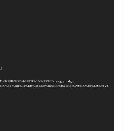
نمایشگر
nd
ویدیو
دریافت پرونده: 86%D8%A8%D9%87-%DB%B3
D9%87-%DB%B1%DB%B4%DB%B0%DB%B4-%DA%A9%D9%84%D9%86-24-