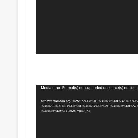
Media error: Format(s) not supported or source(s) not fou
https://ostomaan.org/2025/05/%D8%B1%D9%88%D8%B2-%D8%B4%D9%-
%D8%AE%D8%B1%D8%AF%D8%A7%D8%AF-%D9%85%D8%A7%
%D9%85%D9%87-2025.mp4?_=2