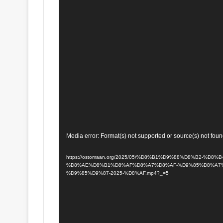
Media error: Format(s) not supported or source(s) not fou
https://ostomaan.org/2025/05/%D8%B1%D9%88%D8%B2-%D8%B4%D9%-
%D8%AE%D8%B1%D8%AF%D8%A7%D8%AF-%D9%85%D8%A7%
%D9%85%D9%87-2025-%D8%AF.mp4?_=5