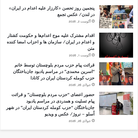
پنجمین روز تحصن «کارزار علیه اعدام در ایران»
در لندن/ عکس تجمع
آگوست 2, 2026
اقدام مشترک علیه موج اعدام‌ها و حکومت کشتار
و اعدام در ایران/ سازمان ها و احزاب امضا کننده
متن
آگوست 1, 2026
قرائت پیام حزب مردم بلوچستان توسط خانم
“اسرین محمدی” در مراسم یادبود جان‌باختگان
حزب کومله کردستان ایران در کانادا
جولای 26, 2026
حضور اعضای “حزب مردم بلوچستان” و قرائت
پیام تسلیت و همدردی در مراسم یادبود
جان‌باختگان “حزب کومله کردستان ایران” در شهر
اُسلو – نروژ/ عکس و ویدیو
جولای 26, 2026