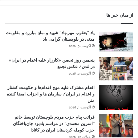
از میان خبر ها
یاد “یعقوب مهرنهاد” شهید و نمادِ مبارزه و مقاومت
مدنی در بلوچستان گرامی باد
آگوست 3, 2026
پنجمین روز تحصن «کارزار علیه اعدام در ایران»
در لندن/ عکس تجمع
آگوست 2, 2026
اقدام مشترک علیه موج اعدام‌ها و حکومت کشتار
و اعدام در ایران/ سازمان ها و احزاب امضا کننده
متن
آگوست 1, 2026
قرائت پیام حزب مردم بلوچستان توسط خانم
“اسرین محمدی” در مراسم یادبود جان‌باختگان
حزب کومله کردستان ایران در کانادا
جولای 26, 2026