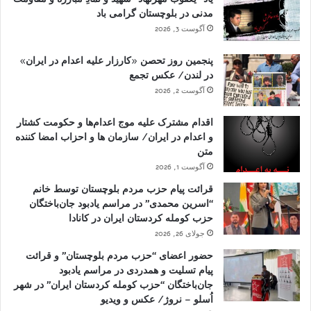
مدنی در بلوچستان گرامی باد
آگوست 3, 2026
پنجمین روز تحصن «کارزار علیه اعدام در ایران»
در لندن/ عکس تجمع
آگوست 2, 2026
اقدام مشترک علیه موج اعدام‌ها و حکومت کشتار
و اعدام در ایران/ سازمان ها و احزاب امضا کننده
متن
آگوست 1, 2026
قرائت پیام حزب مردم بلوچستان توسط خانم
“اسرین محمدی” در مراسم یادبود جان‌باختگان
حزب کومله کردستان ایران در کانادا
جولای 26, 2026
حضور اعضای “حزب مردم بلوچستان” و قرائت
پیام تسلیت و همدردی در مراسم یادبود
جان‌باختگان “حزب کومله کردستان ایران” در شهر
اُسلو – نروژ/ عکس و ویدیو