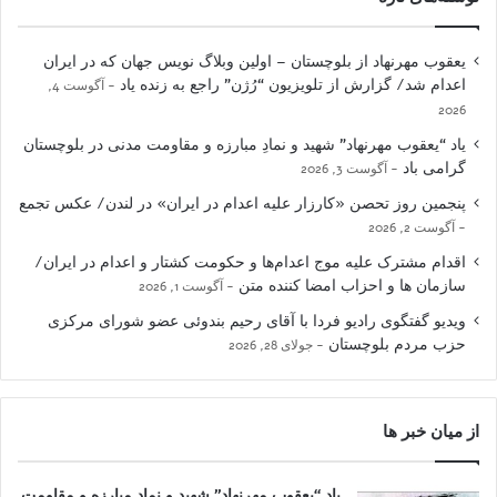
یعقوب مهرنهاد از بلوچستان – اولین وبلاگ نویس جهان که در ایران
اعدام شد/ گزارش از تلویزیون “رُژن” راجع به زنده یاد
آگوست 4,
2026
یاد “یعقوب مهرنهاد” شهید و نمادِ مبارزه و مقاومت مدنی در بلوچستان
گرامی باد
آگوست 3, 2026
پنجمین روز تحصن «کارزار علیه اعدام در ایران» در لندن/ عکس تجمع
آگوست 2, 2026
اقدام مشترک علیه موج اعدام‌ها و حکومت کشتار و اعدام در ایران/
سازمان ها و احزاب امضا کننده متن
آگوست 1, 2026
ویدیو گفتگوی رادیو فردا با آقای رحیم بندوئی عضو شورای مرکزی
حزب مردم بلوچستان
جولای 28, 2026
از میان خبر ها
یاد “یعقوب مهرنهاد” شهید و نمادِ مبارزه و مقاومت