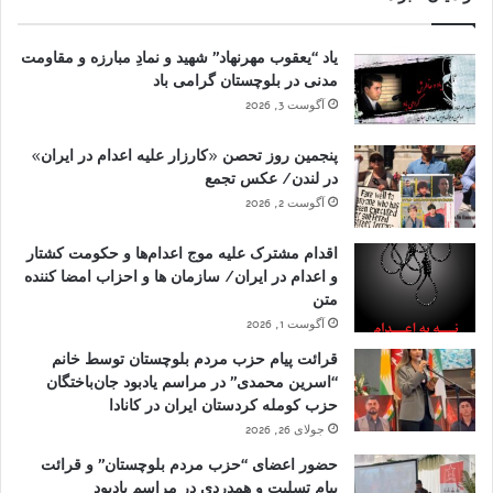
یاد “یعقوب مهرنهاد” شهید و نمادِ مبارزه و مقاومت
مدنی در بلوچستان گرامی باد
آگوست 3, 2026
پنجمین روز تحصن «کارزار علیه اعدام در ایران»
در لندن/ عکس تجمع
آگوست 2, 2026
اقدام مشترک علیه موج اعدام‌ها و حکومت کشتار
و اعدام در ایران/ سازمان ها و احزاب امضا کننده
متن
آگوست 1, 2026
قرائت پیام حزب مردم بلوچستان توسط خانم
“اسرین محمدی” در مراسم یادبود جان‌باختگان
حزب کومله کردستان ایران در کانادا
جولای 26, 2026
حضور اعضای “حزب مردم بلوچستان” و قرائت
پیام تسلیت و همدردی در مراسم یادبود