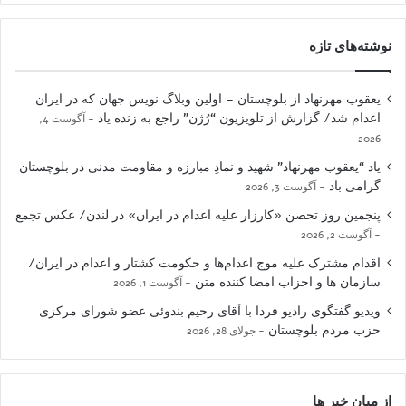
نوشته‌های تازه
یعقوب مهرنهاد از بلوچستان – اولین وبلاگ نویس جهان که در ایران
اعدام شد/ گزارش از تلویزیون “رُژن” راجع به زنده یاد
آگوست 4,
2026
یاد “یعقوب مهرنهاد” شهید و نمادِ مبارزه و مقاومت مدنی در بلوچستان
گرامی باد
آگوست 3, 2026
پنجمین روز تحصن «کارزار علیه اعدام در ایران» در لندن/ عکس تجمع
آگوست 2, 2026
اقدام مشترک علیه موج اعدام‌ها و حکومت کشتار و اعدام در ایران/
سازمان ها و احزاب امضا کننده متن
آگوست 1, 2026
ویدیو گفتگوی رادیو فردا با آقای رحیم بندوئی عضو شورای مرکزی
حزب مردم بلوچستان
جولای 28, 2026
از میان خبر ها